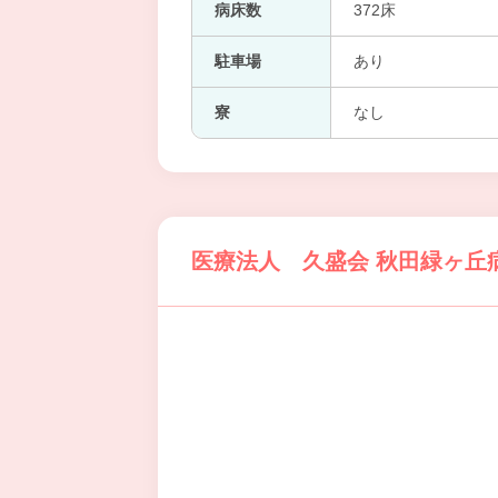
病床数
372床
駐車場
あり
寮
なし
医療法人 久盛会 秋田緑ヶ丘