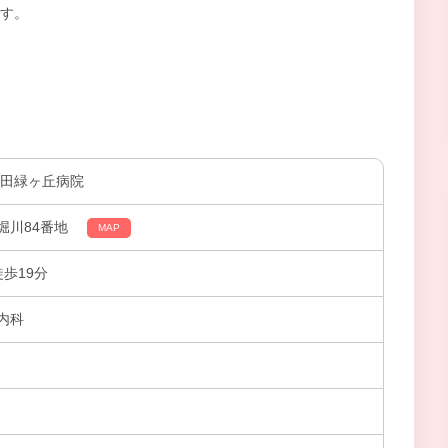
す。
秋田緑ヶ丘病院
堀川84番地
MAP
徒歩19分
内科