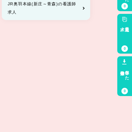
JR奥羽本線(新庄～青森)の看護師
0
求人
求人
最近見た
0
検索条件
保存した
0