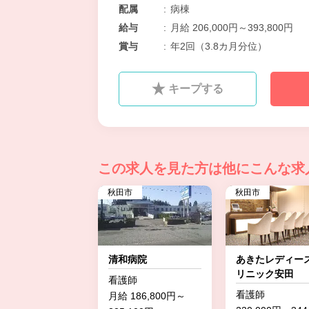
配属
:
病棟
給与
:
月給 206,000円～393,800円
賞与
:
年2回（3.8カ月分位）
キープする
この求人を見た方は
他にこんな求
秋田市
秋田市
清和病院
あきたレディー
リニック安田
看護師
看護師
月給 186,800円～