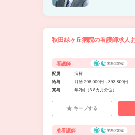
秋田緑ヶ丘病院の看護師求人お
看護師
常勤(2交替)
配属
:
病棟
給与
:
月給 206,000円～393,800円
賞与
:
年2回（3.8カ月分位）
キープする
准看護師
常勤(2交替)