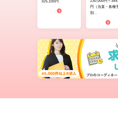
230,000円～344
325,100円
円（当直・各種
別
…