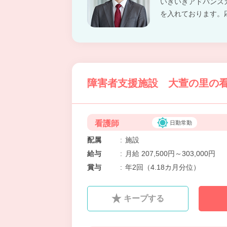
いきいきアドバンス
を入れております。
障害者支援施設 大萱の里の看
看護師
日勤常勤
配属
:
施設
給与
:
月給 207,500円～303,000円
賞与
:
年2回（4.18カ月分位）
キープする