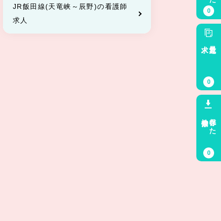
JR飯田線(天竜峡～辰野)の看護師
0
求人
求人
最近見た
0
検索条件
保存した
0