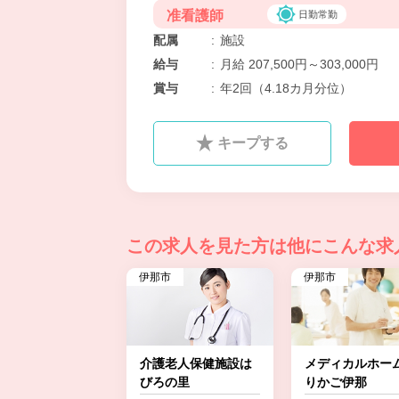
准看護師
日勤常勤
配属
:
施設
給与
:
月給 207,500円～303,000円
賞与
:
年2回（4.18カ月分位）
キープする
この求人を見た方は
他にこんな求
伊那市
伊那市
介護老人保健施設は
メディカルホー
びろの里
りかご伊那