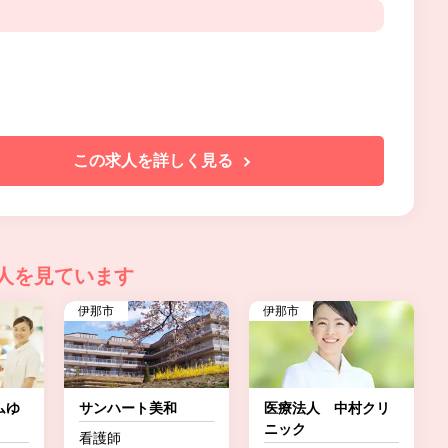
この求人を詳しく見る
人を見ています
伊那市
伊那市
ムゆ
サンハート美和
医療法人 中村クリ
ニック
看護師