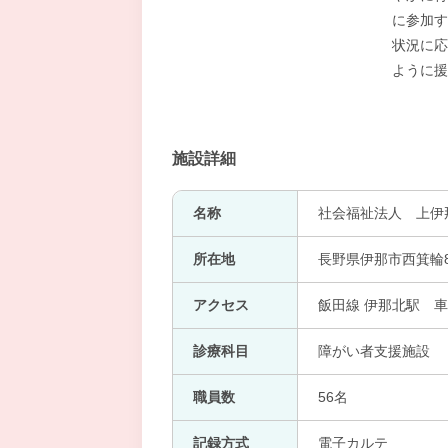
に参加す
状況に応
ように援
施設詳細
名称
社会福祉法人 上伊
所在地
長野県伊那市西箕輪80
アクセス
飯田線 伊那北駅 車
診療科目
障がい者支援施設
職員数
56名
記録方式
電子カルテ