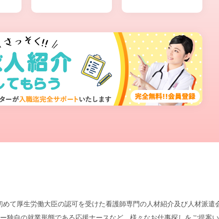
本で初めて厚生労働大臣の認可を受けた看護師専門の人材紹介及び人材派
ー独自の就業形態である応援ナースなど、様々なお仕事探しをご提案い