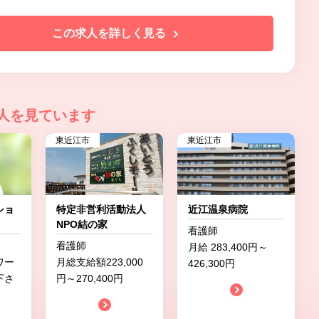
この求人を詳しく見る
人を見ています
東近江市
東近江市
ショ
特定非営利活動法人
近江温泉病院
NPO結の家
看護師
看護師
月給 283,400円～
ワー
月総支給額223,000
426,300円
下さ
円～270,400円