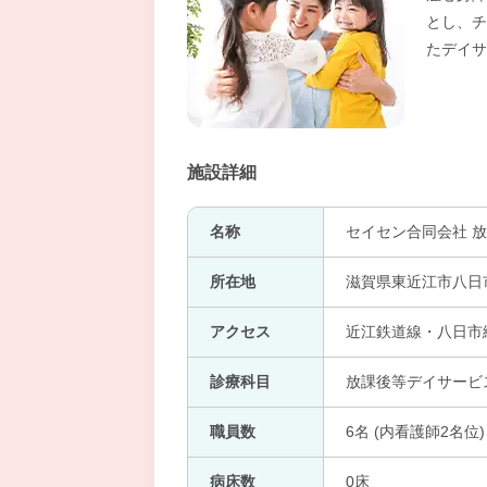
とし、チ
たデイサ
施設詳細
名称
セイセン合同会社 放
所在地
滋賀県東近江市八日
アクセス
近江鉄道線・八日市
診療科目
放課後等デイサービ
職員数
6名 (内看護師2名位)
病床数
0床