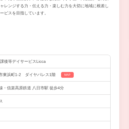
ャレンジする力・伝える力・楽しむ力を大切に地域に根差し
ービスを目指しています。
課後等デイサービスLicca
市東浜町1-2 ダイヤパレス1階
MAP
線・信楽高原鉄道 八日市駅 徒歩4分
ス