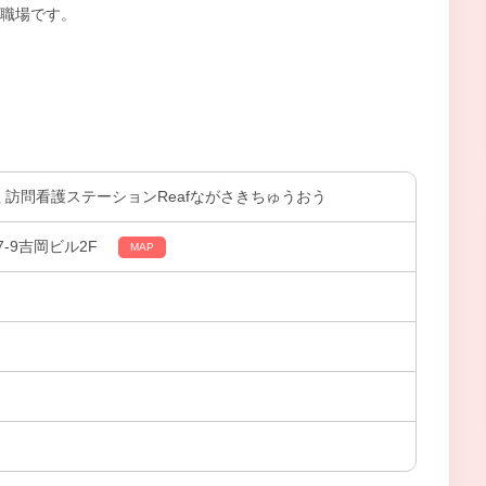
職場です。
合同会社 訪問看護ステーションReafながさきちゅうおう
-9吉岡ビル2F
MAP