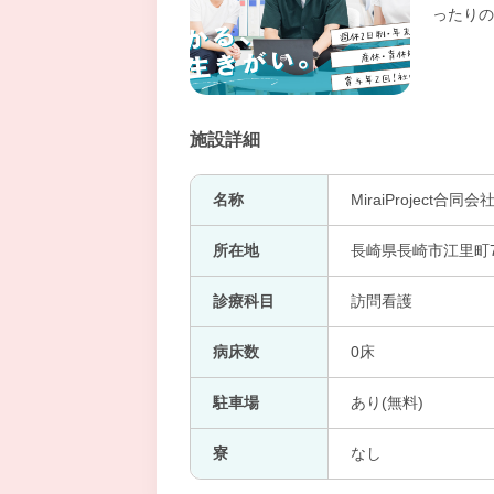
ったりの
施設詳細
名称
MiraiProject
所在地
長崎県長崎市江里町7
診療科目
訪問看護
病床数
0床
駐車場
あり(無料)
寮
なし