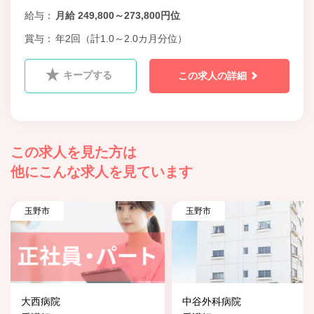
給与
月給 249,800～273,800円位
賞与
年2回（計1.0～2.0カ月分位）
キープする
この求人の詳細
この求人を見た方は
他にこんな求人を見ています
玉野市
玉野市
大西病院
中谷外科病院