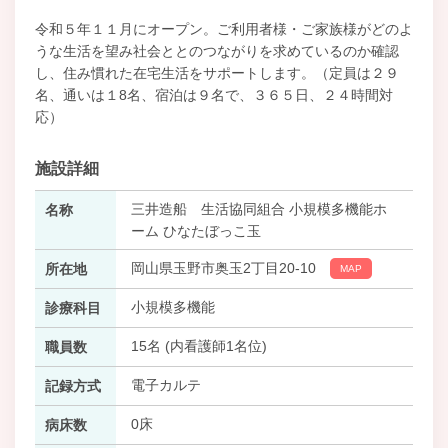
令和５年１１月にオープン。ご利用者様・ご家族様がどのよ
うな生活を望み社会ととのつながりを求めているのか確認
し、住み慣れた在宅生活をサポートします。（定員は２９
名、通いは１8名、宿泊は９名で、３６５日、２４時間対
応）
施設詳細
三井造船 生活協同組合 小規模多機能ホ
名称
ーム ひなたぼっこ玉
岡山県玉野市奥玉2丁目20-10
所在地
MAP
小規模多機能
診療科目
15名 (内看護師1名位)
職員数
電子カルテ
記録方式
0床
病床数