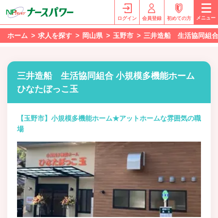
メニュー
ログイン
会員登録
初めての方
ホーム
求人を探す
岡山県
玉野市
三井造船 生活協同組合
三井造船 生活協同組合 小規模多機能ホーム
ひなたぼっこ玉
【玉野市】小規模多機能ホーム★アットホームな雰囲気の職
場