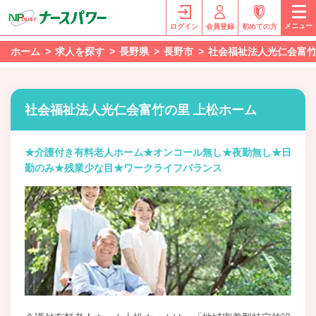
メニュー
ログイン
会員登録
初めての方
ホーム
求人を探す
長野県
長野市
社会福祉法人光仁会富竹
社会福祉法人光仁会富竹の里 上松ホーム
★介護付き有料老人ホーム★オンコール無し★夜勤無し★日
勤のみ★残業少な目★ワークライフバランス