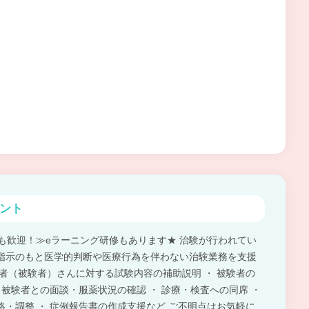
ント
方も歓迎！≫eラーニング研修もあります★ 治験が行われてい
指示のもと医学的判断や医療行為を伴わない治験業務を支援
患者（被験者）さんに対する試験内容の補助説明 ・ 被験者の
 被験者との面談・服薬状況の確認 ・ 診療・検査への同席 ・
絡・調整 ・ 症例報告書の作成支援など ご不明点はお気軽に