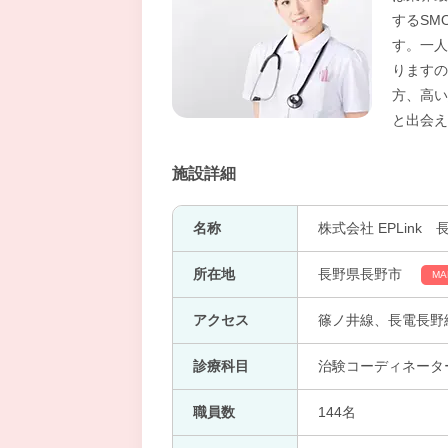
するSM
す。一人
りますの
方、高い
と出会え
施設詳細
名称
株式会社 EPLink
所在地
長野県長野市
MA
アクセス
篠ノ井線、長電長野
診療科目
治験コーディネータ
職員数
144名