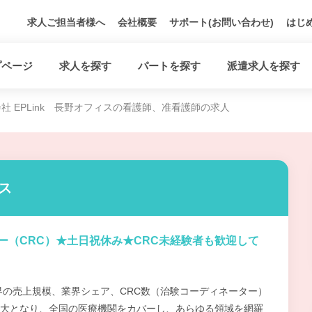
求人ご担当者様へ
会社概要
サポート(お問い合わせ)
はじ
プページ
求人を探す
パートを探す
派遣求人を探す
社 EPLink 長野オフィスの看護師、准看護師の求人
ィス
ー（CRC）★土日祝休み★CRC未経験者も歓迎して
界の売上規模、業界シェア、CRC数（治験コーディネーター）
大となり、全国の医療機関をカバーし、あらゆる領域を網羅