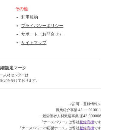
その他
利用規約
プライバシーポリシー
サポート（お問合せ）
サイトマップ
業者認定マーク
ー人材センターは
認定を受けております。
＜許可・登録情報＞
職業紹介事業 43-ユ-010011
一般労働者人材派遣事業 派43-300006
『ナースパワー』は弊社
登録商標
です
『ナースパワーの応援ナース』は弊社
登録商標
です