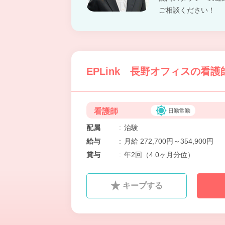
ご相談ください！
EPLink 長野オフィスの看護
看護師
日勤常勤
配属
:
治験
給与
:
月給 272,700円～354,900円
賞与
:
年2回（4.0ヶ月分位）
キープする