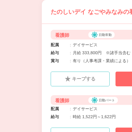
たのしいデイ なごやみなみの看
看護師
日勤常勤
配属
:
デイサービス
給与
:
月給 333,800円 ※諸手当
賞与
:
有り（人事考課・業績による）
キープする
看護師
日勤パート
配属
:
デイサービス
給与
:
時給 1,522円～1,622円