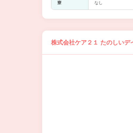
寮
なし
株式会社ケア２１ たのしいデ