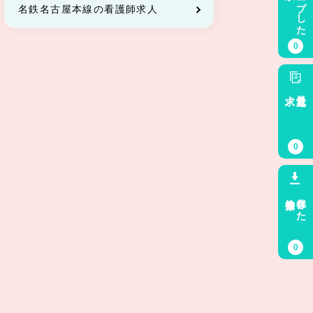
キープした
名鉄名古屋本線の看護師求人
0
求人
最近見た
0
検索条件
保存した
0