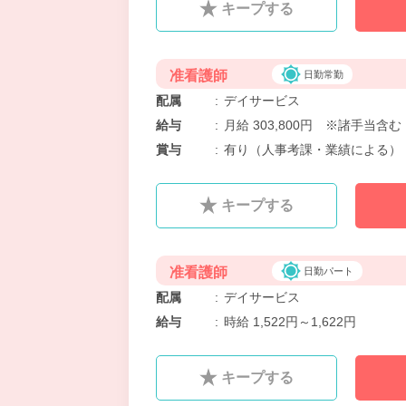
キープする
准看護師
日勤常勤
配属
:
デイサービス
給与
:
月給 303,800円 ※諸手当
賞与
:
有り（人事考課・業績による）
キープする
准看護師
日勤パート
配属
:
デイサービス
給与
:
時給 1,522円～1,622円
キープする