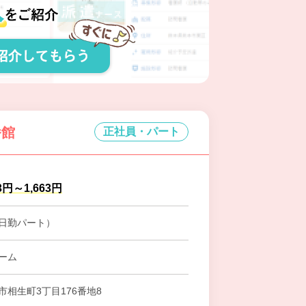
番館
正社員・パート
3円～1,663円
日勤パート）
ーム
市相生町3丁目176番地8