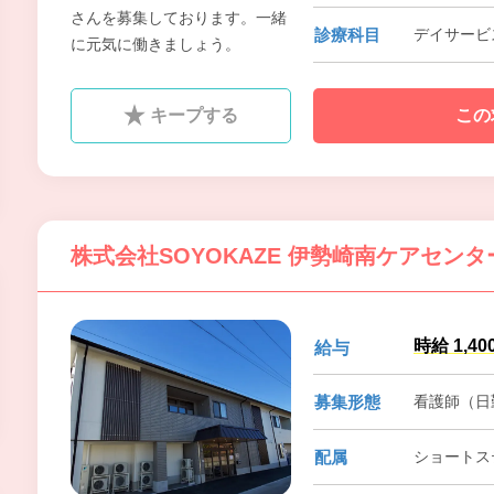
さんを募集しております。一緒
診療科目
デイサービ
に元気に働きましょう。
キープする
この
株式会社SOYOKAZE 伊勢崎南ケアセン
時給 1,40
給与
募集形態
看護師（日
配属
ショートス