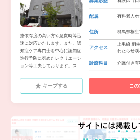
募集形態
看護師（日
配属
有料老人ホ
住所
群馬県桐生
療依存度の高い方や急変時等迅
速に対応いたします。また、認
上毛線 桐
アクセス
わたらせ渓
知症ケア専門士を中心に認知症
進行予防に努めたレクリエーシ
診療科目
介護付き有
ョン等工夫しております。スタ
ッフもそれぞれの趣味を生かし
ガーデニング・手芸・カラオケ
キープする
この
等利用者様と一緒に楽しみ、安
心して過ごせるように努めてお
ります。 私たちと一緒に元気に
努めて頂ける方を歓迎します。