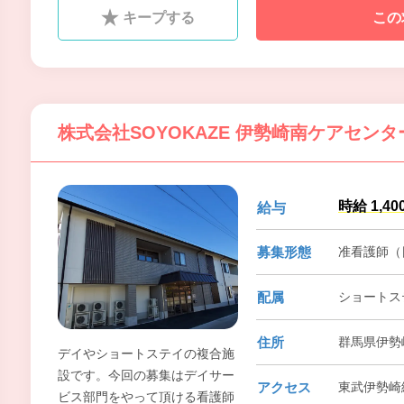
感謝の言葉を直接いただけるこ
キープする
この
とがやりがいにも繋がります。
日勤の勤務でワークライフバラ
ンスに合わせた働き方ができま
す。
株式会社SOYOKAZE 伊勢崎南ケアセン
時給 1,40
給与
募集形態
准看護師（
配属
ショートス
住所
群馬県伊勢崎
デイやショートステイの複合施
設です。今回の募集はデイサー
アクセス
東武伊勢崎
ビス部門をやって頂ける看護師