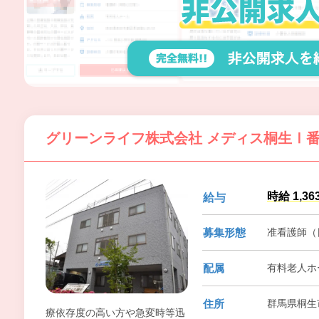
グリーンライフ株式会社 メディス桐生Ⅰ
時給 1,36
給与
募集形態
准看護師（
配属
有料老人ホ
住所
群馬県桐生
療依存度の高い方や急変時等迅