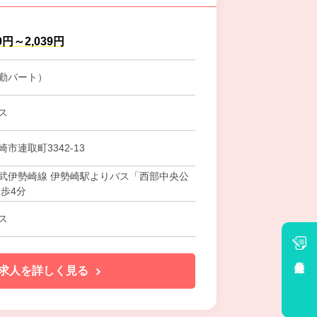
0円～2,039円
勤パート）
ス
市連取町3342‐13
武伊勢崎線 伊勢崎駅よりバス「西部中央公
徒歩4分
ス
会員登録
求人を詳しく見る