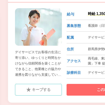
時給 1,35
給与
募集形態
看護師（日
配属
デイサービ
住所
群馬県伊勢崎
デイサービスでお客様の生活に
寄り添い、ゆっくりと時間をか
両毛線、東
アクセス
園」下車 
けながら信頼関係を築くことが
できること、他業種との協力や
診療科目
デイサービ
連携を図りながら支援していけ
ることも魅力です。お客様から
感謝の言葉を直接いただけるこ
キープする
この
とがやりがいにも繋がります。
日勤の勤務でワークライフバラ
ンスに合わせた働き方ができま