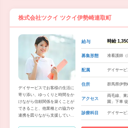
す。
株式会社ツクイ ツクイ伊勢崎連取町
時給 1,35
給与
募集形態
准看護師（
配属
デイサービ
住所
群馬県伊勢崎
デイサービスでお客様の生活に
寄り添い、ゆっくりと時間をか
両毛線、東
アクセス
園」下車 
けながら信頼関係を築くことが
できること、他業種との協力や
診療科目
デイサービ
連携を図りながら支援していけ
ることも魅力です。お客様から