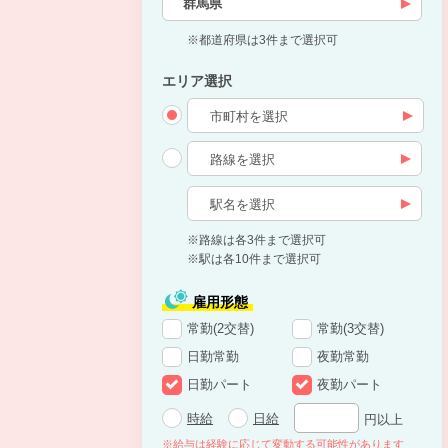
群馬県
※都道府県は3件まで選択可
エリア選択
※路線は各3件まで選択可
※駅は各10件まで選択可
雇用形態
常勤(2交替)
常勤(3交替)
日勤常勤
夜勤常勤
日勤パート
夜勤パート
時給
日給
円以上
※給与は経験に応じて変動する可能性があります