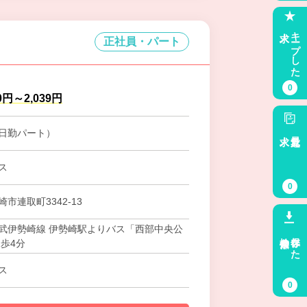
求人
キープした
正社員・パート
0
0円～2,039円
日勤パート）
求人
最近見た
ス
0
市連取町3342‐13
武伊勢崎線 伊勢崎駅よりバス「西部中央公
検索条件
保存した
徒歩4分
ス
0