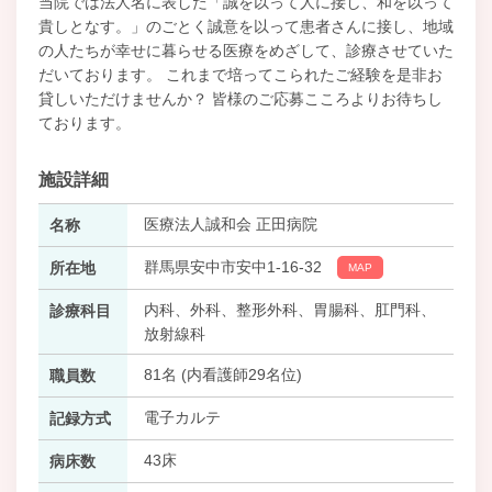
当院では法人名に表した「誠を以って人に接し、和を以って
貴しとなす。」のごとく誠意を以って患者さんに接し、地域
の人たちが幸せに暮らせる医療をめざして、診療させていた
だいております。 これまで培ってこられたご経験を是非お
貸しいただけませんか？ 皆様のご応募こころよりお待ちし
ております。
施設詳細
医療法人誠和会 正田病院
名称
群馬県安中市安中1-16-32
所在地
MAP
内科、外科、整形外科、胃腸科、肛門科、
診療科目
放射線科
81名 (内看護師29名位)
職員数
電子カルテ
記録方式
43床
病床数