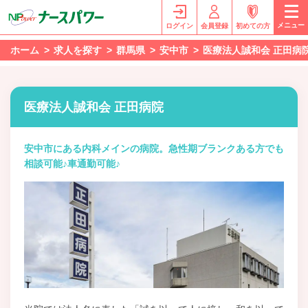
メニュー
ログイン
会員登録
初めての方
ホーム
求人を探す
群馬県
安中市
医療法人誠和会 正田病
医療法人誠和会 正田病院
安中市にある内科メインの病院。急性期ブランクある方でも
相談可能♪車通勤可能♪