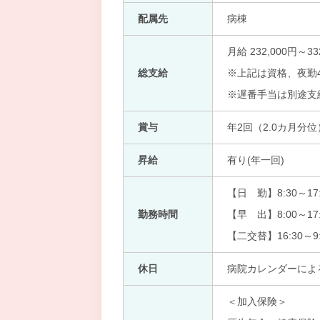
配属先
病棟
月給 232,000円～33
総支給
※上記は資格、夜勤
※遅番手当は別途支
賞与
年2回（2.0カ月分位
昇給
有り(年一回)
【日 勤】8:30～17:
勤務時間
【早 出】8:00～17:
【二交替】16:30～9:
休日
病院カレンダーによ
＜加入保険＞