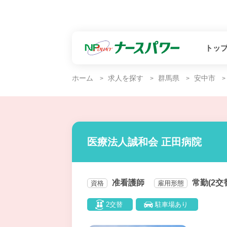
トッ
ホーム
求人を探す
群馬県
安中市
医療法人誠和会 正田病院
准看護師
常勤(2交
資格
雇用形態
2交替
駐車場あり