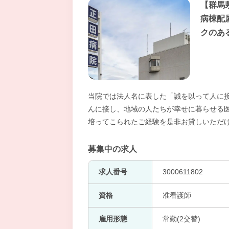
【群馬
病棟配
クのあ
当院では法人名に表した「誠を以って人に
んに接し、地域の人たちが幸せに暮らせる医
培ってこられたご経験を是非お貸しいただけ
募集中の求人
求人番号
3000611802
資格
准看護師
雇用形態
常勤(2交替)