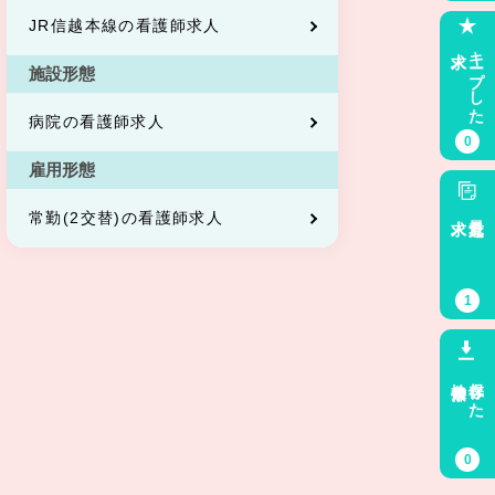
JR信越本線の看護師求人
求人
キープした
施設形態
病院の看護師求人
0
雇用形態
求人
最近見た
常勤(2交替)の看護師求人
1
検索条件
保存した
0