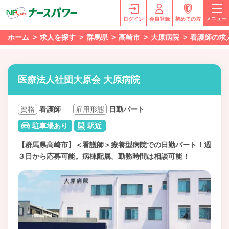
メニュー
ログイン
会員登録
初めての方
ホーム
求人を探す
群馬県
高崎市
大原病院
看護師の求
医療法人社団大原会 大原病院
資格
看護師
雇用形態
日勤パート
駐車場あり
駅近
【群馬県高崎市】＜看護師＞療養型病院での日勤パート！週
３日から応募可能。病棟配属。勤務時間は相談可能！