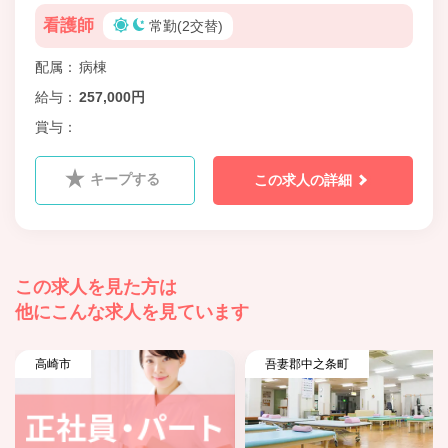
看護師
常勤(2交替)
配属
病棟
給与
257,000円
賞与
キープする
この求人の詳細
この求人を見た方は
他にこんな求人を見ています
高崎市
吾妻郡中之条町