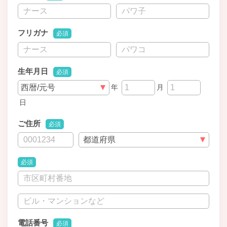
フリガナ
必須
生年月日
必須
年
月
日
ご住所
必須
必須
電話番号
必須