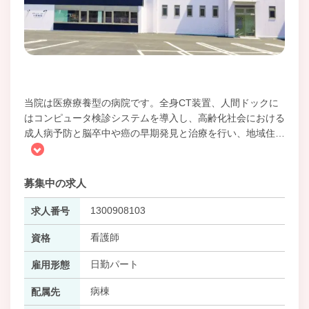
当院は医療療養型の病院です。全身CT装置、人間ドックに
はコンピュータ検診システムを導入し、高齢化社会における
成人病予防と脳卒中や癌の早期発見と治療を行い、地域住
…
募集中の求人
1300908103
求人番号
看護師
資格
日勤パート
雇用形態
病棟
配属先