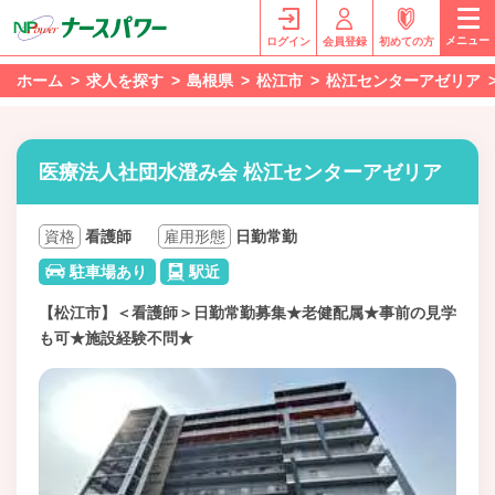
メニュー
ログイン
会員登録
初めての方
ホーム
求人を探す
島根県
松江市
松江センターアゼリア
医療法人社団水澄み会 松江センターアゼリア
資格
看護師
雇用形態
日勤常勤
駐車場あり
駅近
【松江市】＜看護師＞日勤常勤募集★老健配属★事前の見学
も可★施設経験不問★