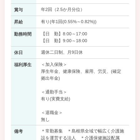
年2回（2.5か月分位）
賞与
有り(年1回(0.55%～0.82%))
昇給
【日 勤】8:00～17:00
勤務時間
【日 勤】9:00～18:00
週休二日制、月9日休
休日
＜加入保険＞
福利厚生
厚生年金、健康保険、雇用、労災、(確定
拠出年金)
＜通勤手当＞
有り(実費支給)
＜退職金＞
無し
＊常勤募集 ＊島根県全域で幅広く介護施
備考
設を運営する法人 ＊介護保健施設配属