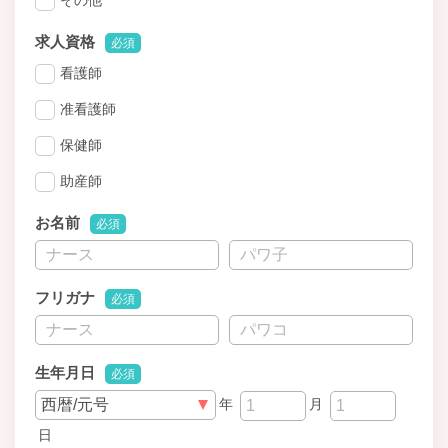
求人資格
必須
看護師
准看護師
保健師
助産師
お名前
必須
フリガナ
必須
生年月日
必須
年
月
日