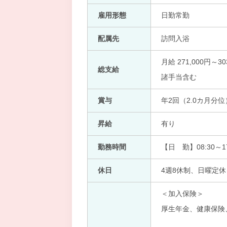
雇用形態
日勤常勤
配属先
訪問入浴
月給 271,000円～30
総支給
諸手当含む
賞与
年2回（2.0カ月分位
昇給
有り
勤務時間
【日 勤】08:30～17
休日
4週8休制、日曜定休
＜加入保険＞
厚生年金、健康保険