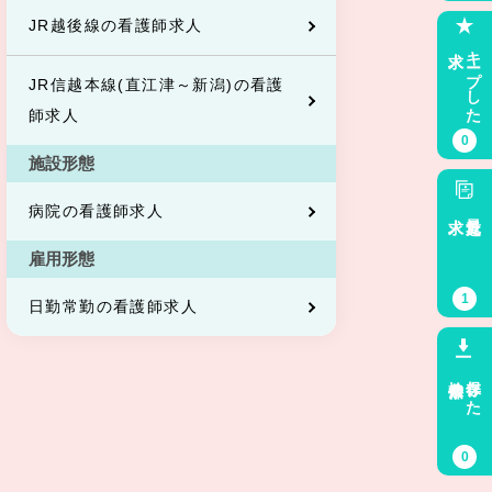
JR越後線の看護師求人
求人
キープした
JR信越本線(直江津～新潟)の看護
師求人
0
施設形態
病院の看護師求人
求人
最近見た
雇用形態
1
日勤常勤の看護師求人
検索条件
保存した
0