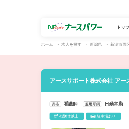
トッ
ホーム
求人を探す
新潟県
新潟市西
アースサポート株式会社 アー
看護師
日勤常勤
資格
雇用形態
4週8休以上
駐車場あり