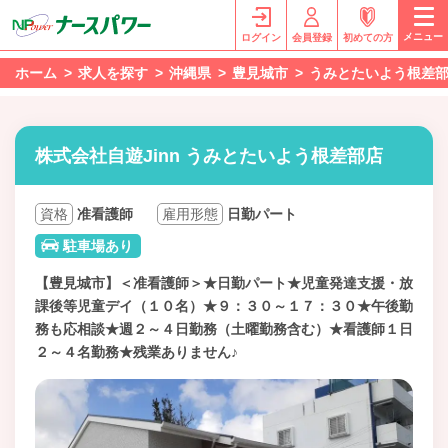
メニュー
ログイン
会員登録
初めての方
ホーム
求人を探す
沖縄県
豊見城市
うみとたいよう根差
株式会社自遊Jinn うみとたいよう根差部店
資格
准看護師
雇用形態
日勤パート
駐車場あり
【豊見城市】＜准看護師＞★日勤パート★児童発達支援・放
課後等児童デイ（１０名）★９：３０～１７：３０★午後勤
務も応相談★週２～４日勤務（土曜勤務含む）★看護師１日
２～４名勤務★残業ありません♪