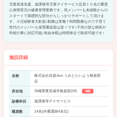
児童発達支援、放課後等児童デイサービス定員１０名の重度
心身障害児の健康管理業務です。現メンバーも未経験からの
スタートで基礎的な部分からしっかりサポートして頂けま
す。小児経験者大歓迎♪勤務は実働７時間勤務なので子育て
世代のメンバーも保育園送迎は楽々です♪子供の急な病気や
学校行事に対応可能♪有給休暇は時間単位で取得可能です♪
施設詳細
株式会社自遊Jinn うみとたいよう根差部
名称
店
沖縄県豊見城市根差部205
所在地
地図
放課後等デイサービス
診療科目
14名(内看護師4名位)
職員数