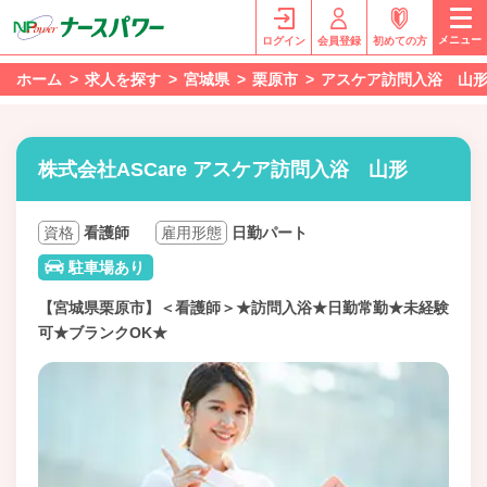
メニュー
ログイン
会員登録
初めての方
ホーム
求人を探す
宮城県
栗原市
アスケア訪問入浴 山
株式会社ASCare アスケア訪問入浴 山形
資格
看護師
雇用形態
日勤パート
駐車場あり
【宮城県栗原市】＜看護師＞★訪問入浴★日勤常勤★未経験
可★ブランクOK★