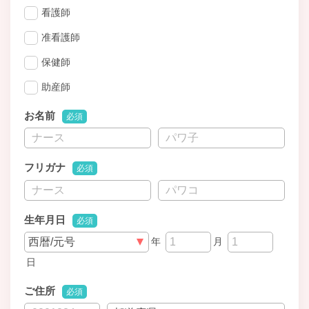
看護師
准看護師
保健師
助産師
お名前
必須
フリガナ
必須
生年月日
必須
年
月
日
ご住所
必須