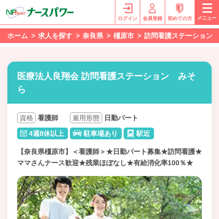
メニュー
ログイン
会員登録
初めての方
ホーム
求人を探す
奈良県
橿原市
訪問看護ステーション
医療法人良翔会 訪問看護ステーション みそ
ら
資格
看護師
雇用形態
日勤パート
4週8休以上
駐車場あり
駅近
【奈良県橿原市】＜看護師＞★日勤パート募集★訪問看護★
ママさんナース歓迎★残業ほぼなし★有給消化率100％★