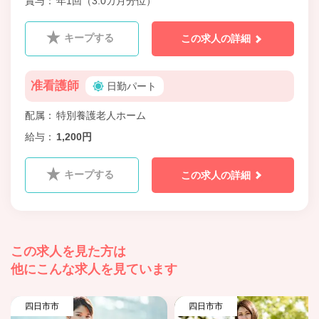
賞与
年1回（3.0カ月分位）
キープする
この求人の詳細
准看護師
日勤パート
配属
特別養護老人ホーム
給与
1,200円
キープする
この求人の詳細
この求人を見た方は
他にこんな求人を見ています
四日市市
四日市市