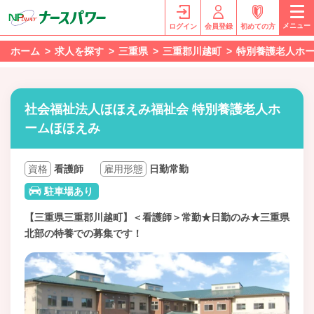
メニュー
ログイン
会員登録
初めての方
ホーム
求人を探す
三重県
三重郡川越町
特別養護老人ホ
社会福祉法人ほほえみ福祉会 特別養護老人ホ
ームほほえみ
資格
看護師
雇用形態
日勤常勤
駐車場あり
【三重県三重郡川越町】＜看護師＞常勤★日勤のみ★三重県
北部の特養での募集です！