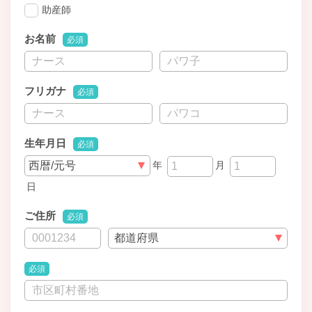
助産師
お名前
必須
フリガナ
必須
生年月日
必須
年
月
日
ご住所
必須
必須