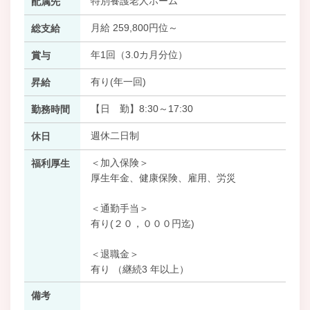
特別養護老人ホーム
配属先
月給 259,800円位～
総支給
年1回（3.0カ月分位）
賞与
有り(年一回)
昇給
【日 勤】8:30～17:30
勤務時間
週休二日制
休日
＜加入保険＞
福利厚生
厚生年金、健康保険、雇用、労災
＜通勤手当＞
有り(２０，０００円迄)
＜退職金＞
有り （継続3 年以上）
備考