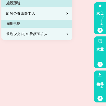
施設形態
求人
キープした
病院の看護師求人
雇用形態
0
常勤(2交替)の看護師求人
求人
最近見た
1
検索条件
保存した
0