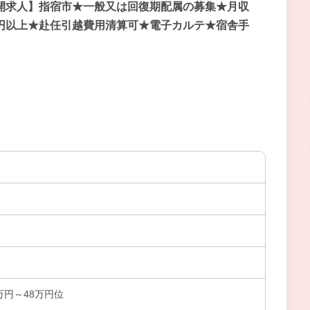
開求人】指宿市★一般又は回復期配属の募集★月収
円以上★赴任引越費用清算可★電子カルテ★宿舎手
万円～48万円位