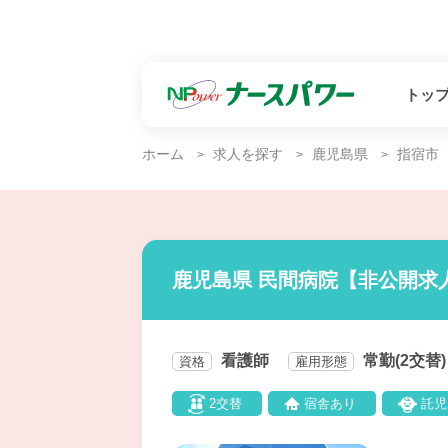
トッ
ホーム
求人を探す
鹿児島県
指宿市
鹿児島県 民間病院【非公開求
看護師
常勤(2交替)
資格
雇用形態
2交替
宿舎あり
託児