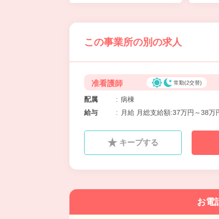
この事業所の別の求人
准看護師
常勤(2交替)
配属
:
病棟
給与
:
月給 月総支給額:37万円～38万
キープする
お電