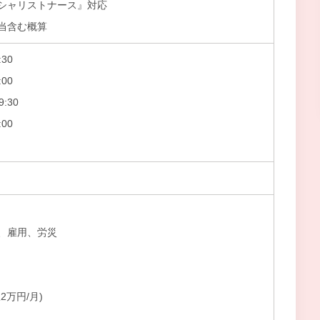
シャリストナース』対応
当含む概算
30
00
:30
00
、雇用、労災
2万円/月)