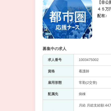
【非公
４５万
配有♪
募集中の求人
求人番号
1003475002
資格
看護師
雇用形態
常勤(2交替)
配属先
病棟
月給 月総支給額:44