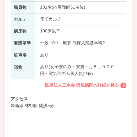
131名(内看護師61名位)
職員数
電子カルテ
カルテ
100床以下
病床数
一般 10:1 療養 病棟入院基本料2
看護基準
あり
駐車場
あり(女子寮のみ・寮費：月５，０００
宿舎
円・電気代のみ個人負担有)
医療法人三水会 田尻病院の詳細を見る
アクセス
姫新線 林野駅 徒歩5分