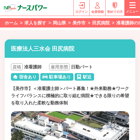
メニュー
ログイン
会員登録
初めての方
ホーム
求人を探す
岡山県
美作市
田尻病院
准看護師の
医療法人三水会 田尻病院
資格
准看護師
雇用形態
日勤パート
宿舎あり
駐車場あり
駅近
【美作市】＜准看護士師＞パート募集！★外来勤務★ワーク
ライフバランスに積極的に取り組む病院★できる限りの希望
を取り入れた柔軟な勤務体制