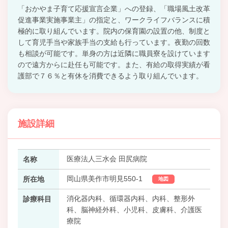
「おかやま子育て応援宣言企業」への登録、「職場風土改革
促進事業実施事業主」の指定と、ワークライフバランスに積
極的に取り組んでいます。院内の保育園の設置の他、制度と
して育児手当や家族手当の支給も行っています。夜勤の回数
も相談が可能です。単身の方は近隣に職員寮を設けています
ので遠方からに赴任も可能です。また、有給の取得実績が看
護部で７６％と有休を消費できるよう取り組んでいます。
施設詳細
医療法人三水会 田尻病院
名称
岡山県美作市明見550-1
所在地
地図
消化器内科、循環器内科、内科、整形外
診療科目
科、脳神経外科、小児科、皮膚科、介護医
療院