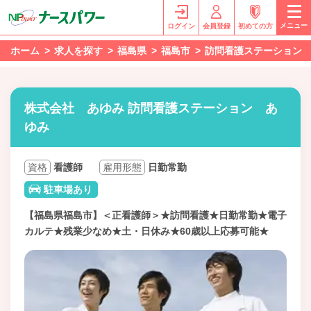
メニュー
ログイン
会員登録
初めての方
ホーム
求人を探す
福島県
福島市
訪問看護ステーション
株式会社 あゆみ 訪問看護ステーション あ
ゆみ
資格
看護師
雇用形態
日勤常勤
駐車場あり
【福島県福島市】＜正看護師＞★訪問看護★日勤常勤★電子
カルテ★残業少なめ★土・日休み★60歳以上応募可能★