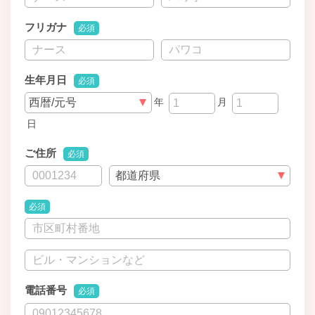
フリガナ
必須
生年月日
必須
年
月
日
ご住所
必須
必須
電話番号
必須