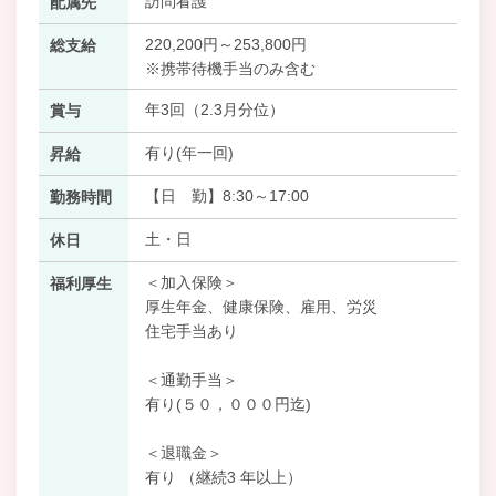
訪問看護
配属先
220,200円～253,800円
総支給
※携帯待機手当のみ含む
年3回（2.3月分位）
賞与
有り(年一回)
昇給
【日 勤】8:30～17:00
勤務時間
土・日
休日
＜加入保険＞
福利厚生
厚生年金、健康保険、雇用、労災
住宅手当あり
＜通勤手当＞
有り(５０，０００円迄)
＜退職金＞
有り （継続3 年以上）