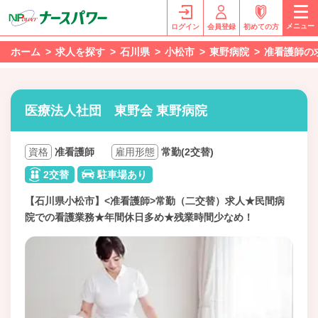
メニュー
ログイン
会員登録
初めての方
ホーム
求人を探す
石川県
小松市
東野病院
准看護師の
医療法人社団 東野会 東野病院
資格
准看護師
雇用形態
常勤(2交替)
2交替
駐車場あり
【石川県小松市】<准看護師>常勤（二交替）求人★民間病
院での看護業務★年間休日多め★残業時間少なめ！