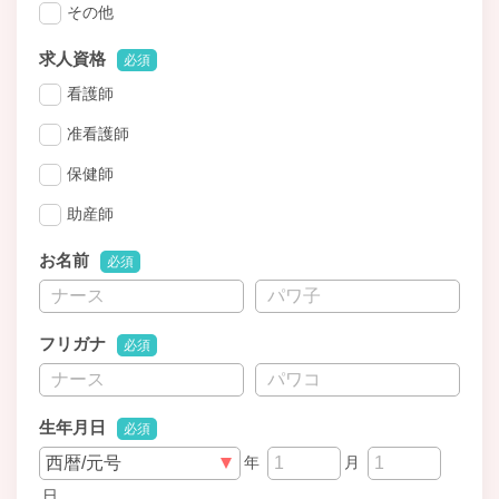
その他
求人資格
必須
看護師
准看護師
保健師
助産師
お名前
必須
フリガナ
必須
生年月日
必須
年
月
日