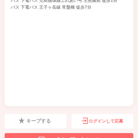
バス 下電バス 児島循環線ふれあい号 王慈園前 徒歩1分
バス 下電バス 王子ヶ岳線 常盤橋 徒歩7分
キープする
ログインして応募