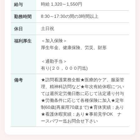
時給 1,320～1,550円
給与
8:30～17:30の間の3時間以上
勤務時間
土日祝
休日
＜加入保険＞
福利厚生
厚生年金、健康保険、労災、財形
＜通勤手当＞
有り(２０，０００円迄)
★訪問看護業務全般★医療的ケア、服薬管
備考
理、精神科訪問など★年次有給休暇につい
ては週所定労働日数に応じて法定通り付与
★労働条件に応じて各種保険に加入★定年
制60歳(再雇用70歳まで)★育休実績：あり
★看護休暇実績：あり★事前見学OK ナ
ースパワー迄お問合せ下さい