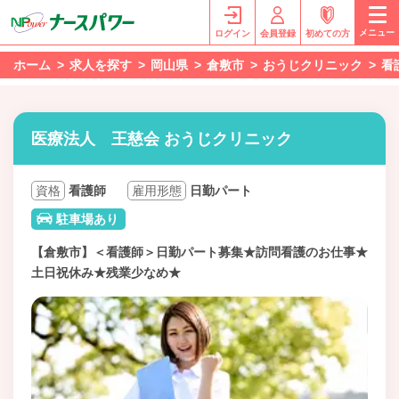
メニュー
ログイン
会員登録
初めての方
ホーム
求人を探す
岡山県
倉敷市
おうじクリニック
看
医療法人 王慈会 おうじクリニック
資格
看護師
雇用形態
日勤パート
駐車場あり
【倉敷市】＜看護師＞日勤パート募集★訪問看護のお仕事★
土日祝休み★残業少なめ★