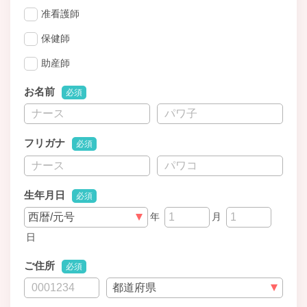
准看護師
保健師
助産師
お名前
必須
フリガナ
必須
生年月日
必須
年
月
日
ご住所
必須