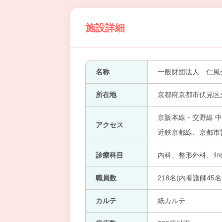
施設詳細
名称
一般財団法人 仁風
所在地
京都府京都市伏見区久
京阪本線・交野線 中
アクセス
近鉄京都線、京都市営
診療科目
内科、整形外科、ﾘﾊﾋﾞ
職員数
218名(内看護師45名
カルテ
紙カルテ