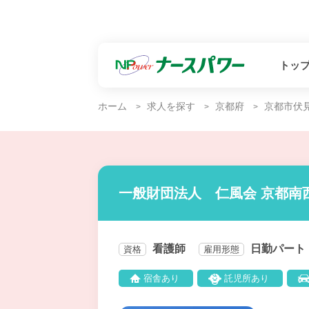
トッ
ホーム
求人を探す
京都府
京都市伏
一般財団法人 仁風会 京都南
看護師
日勤パート
資格
雇用形態
宿舎あり
託児所あり