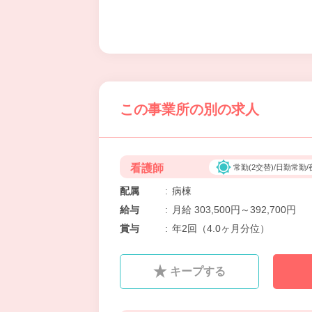
この事業所の別の求人
看護師
常勤(2交替)/日勤常勤
配属
:
病棟
給与
:
月給 303,500円～392,700円
賞与
:
年2回（4.0ヶ月分位）
キープする