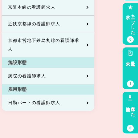
京阪本線の看護師求人
求人
キープした
近鉄京都線の看護師求人
0
京都市営地下鉄烏丸線の看護師求
人
求人
最近見た
施設形態
病院の看護師求人
1
雇用形態
日勤パートの看護師求人
検索条件
保存した
0