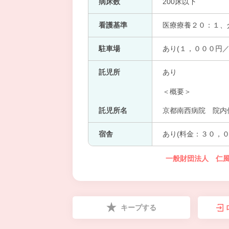
病床数
200床以下
看護基準
医療療養２０：１、
駐車場
あり(１，０００円／
託児所
あり
＜概要＞
託児所名
京都南西病院 院内保
宿舎
あり(料金：３０，０
一般財団法人 仁風
キープする