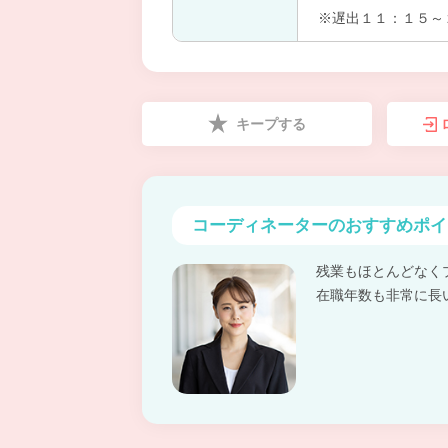
※遅出１１：１５～
キープする
コーディネーターの
おすすめポイ
残業もほとんどなく
在職年数も非常に長