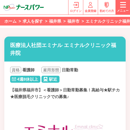
メニュー
ログイン
会員登録
初めての方
ホーム
求人を探す
福井県
福井市
エミナルクリニック福
医療法人社団エミナル エミナルクリニック福
井院
資格
看護師
雇用形態
日勤常勤
4週8休以上
駅近
【福井県福井市】＜看護師＞日勤常勤募集！高給与★駅チカ
★医療脱毛クリニックでの募集♪