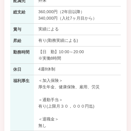
外来
配属先
360,000円（2年目以降）
総支給
340,000円（入社7ヶ月目から）
実績による
賞与
有り(勤務実績による)
昇給
【日 勤】10:00～20:00
勤務時間
※実働8時間
4週8休制
休日
＜加入保険＞
福利厚生
厚生年金、健康保険、雇用、労災
＜通勤手当＞
有り(上限月３０，０００円迄)
＜退職金＞
無し