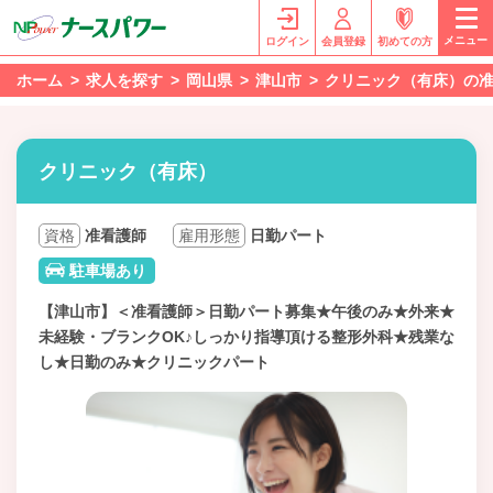
メニュー
ログイン
会員登録
初めての方
ホーム
求人を探す
岡山県
津山市
クリニック（有床）の
クリニック（有床）
資格
准看護師
雇用形態
日勤パート
駐車場あり
【津山市】＜准看護師＞日勤パート募集★午後のみ★外来★
未経験・ブランクOK♪しっかり指導頂ける整形外科★残業な
し★日勤のみ★クリニックパート