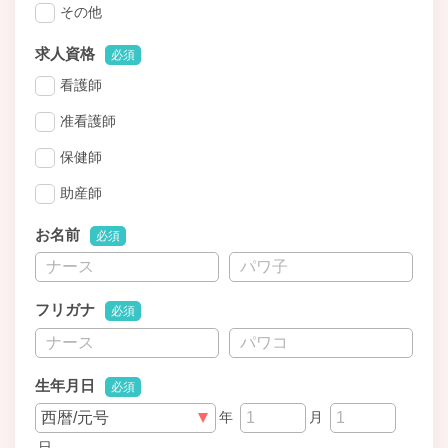
その他
求人資格
必須
看護師
准看護師
保健師
助産師
お名前
必須
フリガナ
必須
生年月日
必須
年
月
日