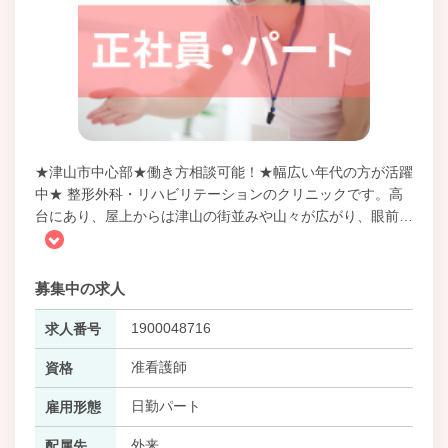
★津山市中心部★働き方相談可能！★幅広い年代の方が活躍
中★ 整形外科・リハビリテーションのクリニックです。高
台にあり、屋上からは津山の街並みや山々が広がり、眼前
…
募集中の求人
1900048716
求人番号
准看護師
資格
日勤パート
雇用形態
外来
配属先