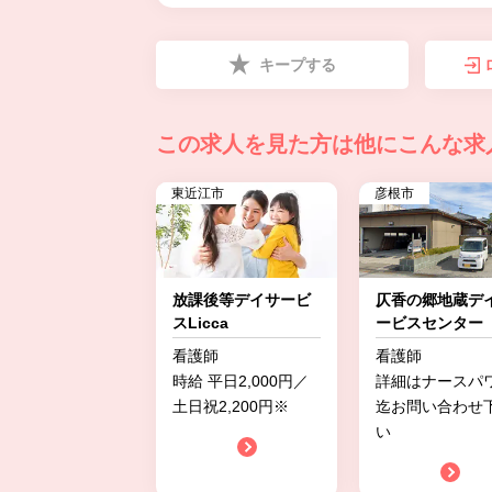
キープする
この求人を見た方は
他にこんな求
東近江市
彦根市
放課後等デイサービ
仄香の郷地蔵デ
スLicca
ービスセンター
看護師
看護師
時給 平日2,000円／
詳細はナースパ
土日祝2,200円※
迄お問い合わせ
い