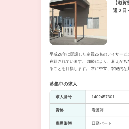
【滋賀
週２日
平成26年に開設した定員25名のデイサー
在籍されています。 加齢により、衰えがち
ることを目指します。 常に中立、客観的な
募集中の求人
求人番号
1402457301
資格
看護師
雇用形態
日勤パート