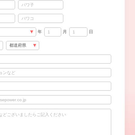
年
月
日