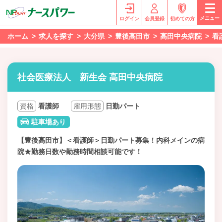
メニュー
ログイン
会員登録
初めての方
ホーム
求人を探す
大分県
豊後高田市
高田中央病院
看
社会医療法人 新生会 高田中央病院
資格
看護師
雇用形態
日勤パート
駐車場あり
【豊後高田市】＜看護師＞日勤パート募集！内科メインの病
院★勤務日数や勤務時間相談可能です！