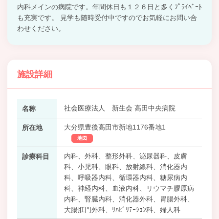
内科メインの病院です。年間休日も１２６日と多くﾌﾟﾗｲﾍﾞｰﾄ
も充実です。 見学も随時受付中ですのでお気軽にお問い合
わせください。
施設詳細
社会医療法人 新生会 高田中央病院
名称
大分県豊後高田市新地1176番地1
所在地
地図
内科、外科、整形外科、泌尿器科、皮膚
診療科目
科、小児科、眼科、放射線科、消化器内
科、呼吸器内科、循環器内科、糖尿病内
科、神経内科、血液内科、リウマチ膠原病
内科、腎臓内科、消化器外科、胃腸外科、
大腸肛門外科、ﾘﾊﾋﾞﾘﾃｰｼｮﾝ科、婦人科