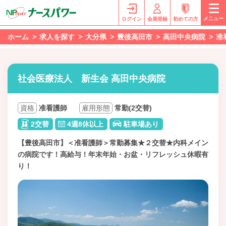
メニュー
ログイン
会員登録
初めての方
ホーム
求人を探す
大分県
豊後高田市
高田中央病院
准
社会医療法人 新生会 高田中央病院
資格
准看護師
雇用形態
常勤(2交替)
2交替
4週8休以上
駐車場あり
【豊後高田市】＜准看護師＞常勤募集★２交替★内科メイン
の病院です！高給与！年末年始・お盆・リフレッシュ休暇有
り！