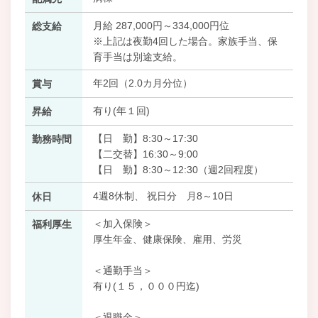
月給 287,000円～334,000円位
総支給
※上記は夜勤4回した場合。家族手当、保
育手当は別途支給。
年2回（2.0カ月分位）
賞与
有り(年１回)
昇給
【日 勤】8:30～17:30
勤務時間
【二交替】16:30～9:00
【日 勤】8:30～12:30（週2回程度）
4週8休制、 祝日分 月8～10日
休日
＜加入保険＞
福利厚生
厚生年金、健康保険、雇用、労災
＜通勤手当＞
有り(１５，０００円迄)
＜退職金＞