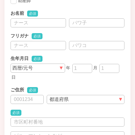
助産師
お名前
必須
フリガナ
必須
生年月日
必須
年
月
日
ご住所
必須
必須