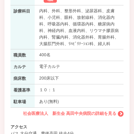
内科、外科、整形外科、泌尿器科、皮膚
診療科目
科、小児科、眼科、放射線科、消化器内
科、呼吸器内科、循環器内科、糖尿病内
科、神経内科、血液内科、リウマチ膠原病
内科、腎臓内科、消化器外科、胃腸外科、
大腸肛門外科、ﾘﾊﾋﾞﾘﾃｰｼｮﾝ科、婦人科
400名
職員数
電子カルテ
カルテ
200床以下
病床数
１０：１
看護基準
あり(無料)
駐車場
社会医療法人 新生会 高田中央病院の詳細を見る
アクセス
バス 大分交通 豊後高田 徒歩4分