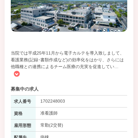
当院では平成25年11月から電子カルテを導入致しまして、
看護業務(記録･書類作成など)の効率化をはかり、さらには
他職種との連携によるチーム医療の充実を促進してい
…
募集中の求人
1702248003
求人番号
准看護師
資格
常勤(2交替)
雇用形態
病棟
配属先