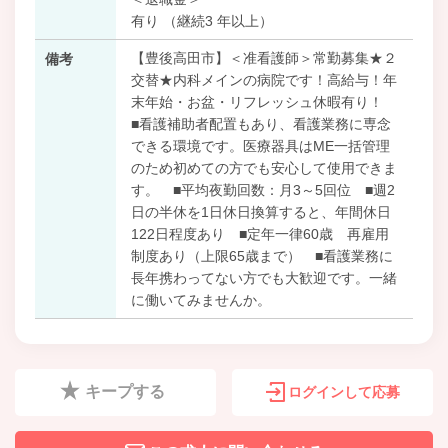
有り （継続3 年以上）
【豊後高田市】＜准看護師＞常勤募集★２
備考
交替★内科メインの病院です！高給与！年
末年始・お盆・リフレッシュ休暇有り！
■看護補助者配置もあり、看護業務に専念
できる環境です。医療器具はME一括管理
のため初めての方でも安心して使用できま
す。 ■平均夜勤回数：月3～5回位 ■週2
日の半休を1日休日換算すると、年間休日
122日程度あり ■定年一律60歳 再雇用
制度あり（上限65歳まで） ■看護業務に
長年携わってない方でも大歓迎です。一緒
に働いてみませんか。
キープする
ログインして応募