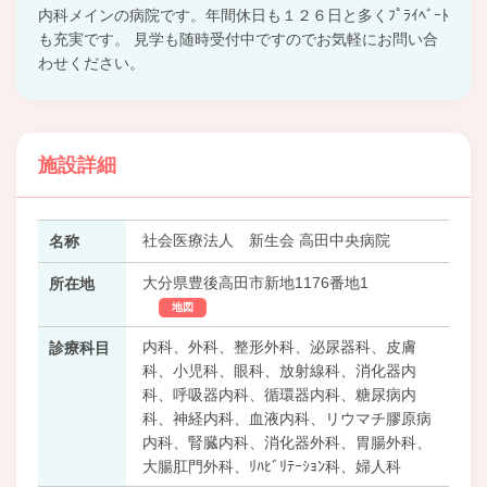
内科メインの病院です。年間休日も１２６日と多くﾌﾟﾗｲﾍﾞｰﾄ
も充実です。 見学も随時受付中ですのでお気軽にお問い合
わせください。
施設詳細
社会医療法人 新生会 高田中央病院
名称
大分県豊後高田市新地1176番地1
所在地
地図
内科、外科、整形外科、泌尿器科、皮膚
診療科目
科、小児科、眼科、放射線科、消化器内
科、呼吸器内科、循環器内科、糖尿病内
科、神経内科、血液内科、リウマチ膠原病
内科、腎臓内科、消化器外科、胃腸外科、
大腸肛門外科、ﾘﾊﾋﾞﾘﾃｰｼｮﾝ科、婦人科