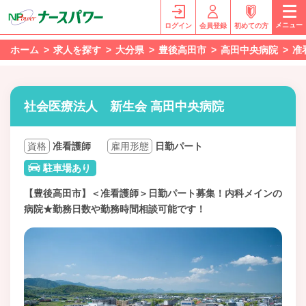
メニュー
ログイン
会員登録
初めての方
ホーム
求人を探す
大分県
豊後高田市
高田中央病院
准
社会医療法人 新生会 高田中央病院
資格
准看護師
雇用形態
日勤パート
駐車場あり
【豊後高田市】＜准看護師＞日勤パート募集！内科メインの
病院★勤務日数や勤務時間相談可能です！