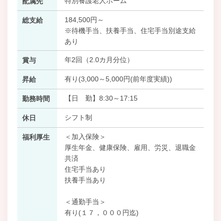
特別養護老人ホーム
配属先
184,500円～
総支給
※待機手当、扶養手当、住宅手当別途支給
あり
年2回（2.0カ月分位）
賞与
有り(3,000～5,000円(前年度実績))
昇給
【日 勤】8:30～17:15
勤務時間
シフト制
休日
＜加入保険＞
福利厚生
厚生年金、健康保険、雇用、労災、退職金
共済
住宅手当あり
扶養手当あり
＜通勤手当＞
有り(１７，０００円迄)