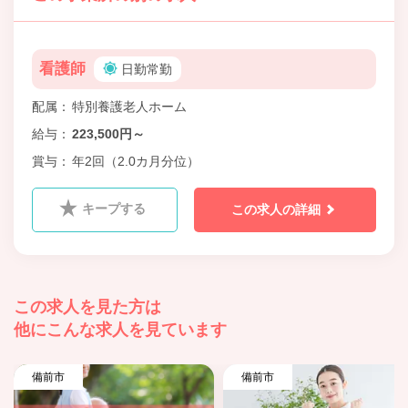
看護師
日勤常勤
配属
特別養護老人ホーム
給与
223,500円～
賞与
年2回（2.0カ月分位）
キープする
この求人の詳細
この求人を見た方は
他にこんな求人を見ています
備前市
備前市