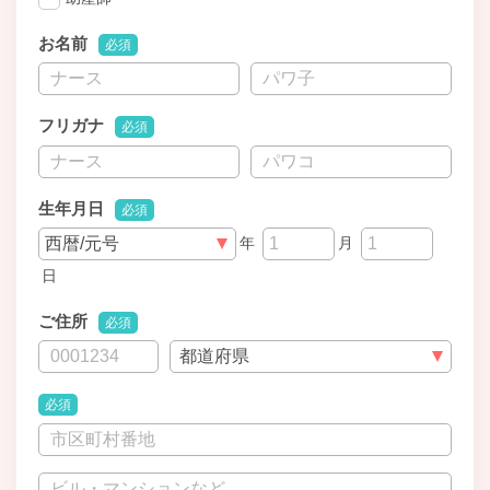
お名前
必須
フリガナ
必須
生年月日
必須
年
月
日
ご住所
必須
必須