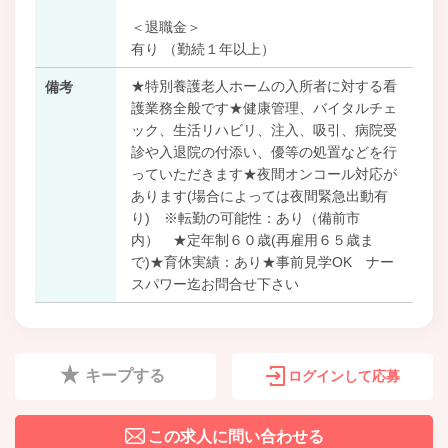
＜退職金＞
有り （勤続１年以上）
★特別養護老人ホームの入所者に対する看
備考
護業務全般です★健康管理、バイタルチェ
ック、生活リハビリ、注入、吸引、病院受
診や入退院の付添い、優等の処置などを行
っていただきます★夜間オンコール対応が
あります(場合によっては夜間緊急出動有
り) ※転勤の可能性：あり（備前市
内） ★定年制６０歳(再雇用６５歳ま
で)★育休実績：あり★事前見学OK ナー
スパワー迄お問合せ下さい
キープする
ログインして応募
この求人に問い合わせる