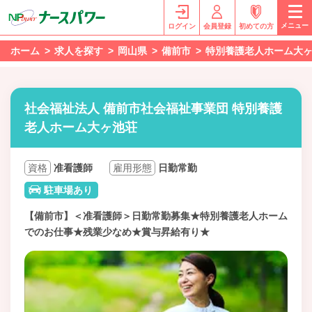
メニュー
ログイン
会員登録
初めての方
ホーム
求人を探す
岡山県
備前市
特別養護老人ホーム大
社会福祉法人 備前市社会福祉事業団 特別養護
老人ホーム大ヶ池荘
資格
准看護師
雇用形態
日勤常勤
駐車場あり
【備前市】＜准看護師＞日勤常勤募集★特別養護老人ホーム
でのお仕事★残業少なめ★賞与昇給有り★