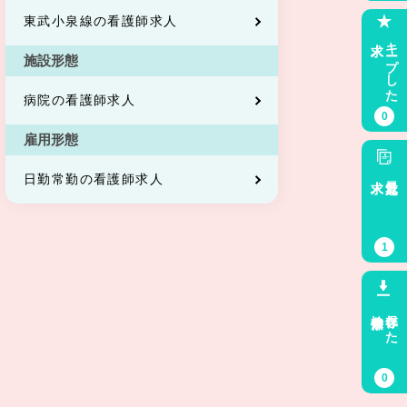
東武小泉線の看護師求人
求人
キープした
施設形態
病院の看護師求人
0
雇用形態
求人
最近見た
日勤常勤の看護師求人
1
検索条件
保存した
0