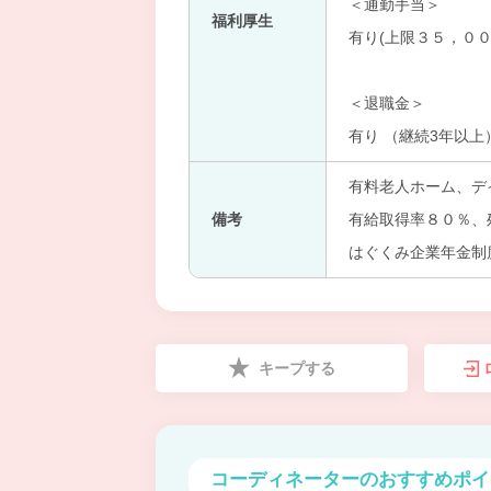
＜通勤手当＞
福利厚生
有り(上限３５，００
＜退職金＞
有り （継続3年以上
有料老人ホーム、デ
備考
有給取得率８０％、
はぐくみ企業年金制
キープする
コーディネーターの
おすすめポイ