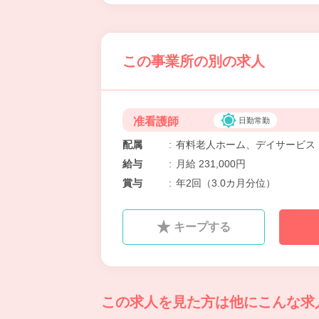
この事業所の別の求人
准看護師
日勤常勤
配属
:
有料老人ホーム、デイサービス
給与
:
月給 231,000円
賞与
:
年2回（3.0カ月分位）
キープする
この求人を見た方は
他にこんな求