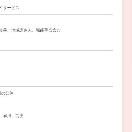
イサービス
改善、地域課さん、職能手当含む
）
日の公休
、雇用、労災