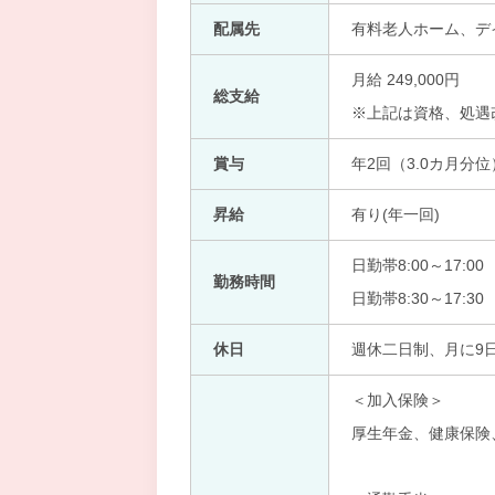
配属先
有料老人ホーム、デ
月給 249,000円
総支給
※上記は資格、処遇
賞与
年2回（3.0カ月分位
昇給
有り(年一回)
日勤帯8:00～17:00
勤務時間
日勤帯8:30～17:30
休日
週休二日制、月に9
＜加入保険＞
厚生年金、健康保険