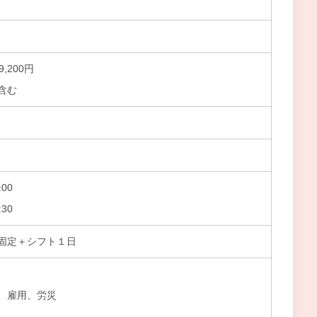
9,200円
含む
00
30
固定＋シフト１日
、雇用、労災