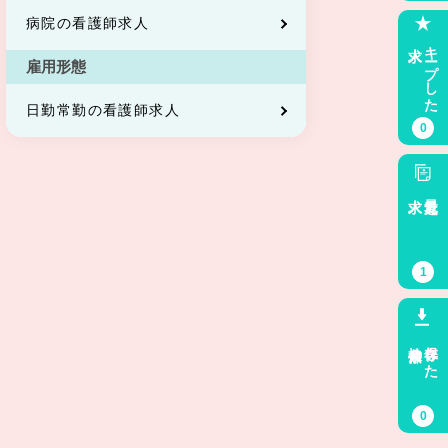
病院の看護師求人
求人
キープした
雇用形態
日勤常勤の看護師求人
0
求人
最近見た
1
検索条件
保存した
0