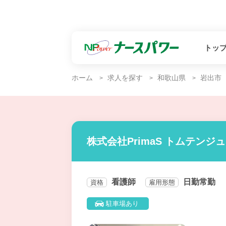
トッ
ホーム
求人を探す
和歌山県
岩出市
株式会社PrimaS トムテンジ
看護師
日勤常勤
資格
雇用形態
駐車場あり