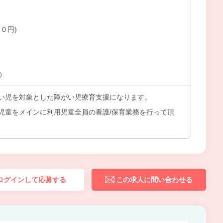
０円)
上）
い児を対象とした障がい児療育支援になります。
児童をメインに利用児童全員の看護/保育業務を行って頂
ログインして応募する
この求人に問い合わせる