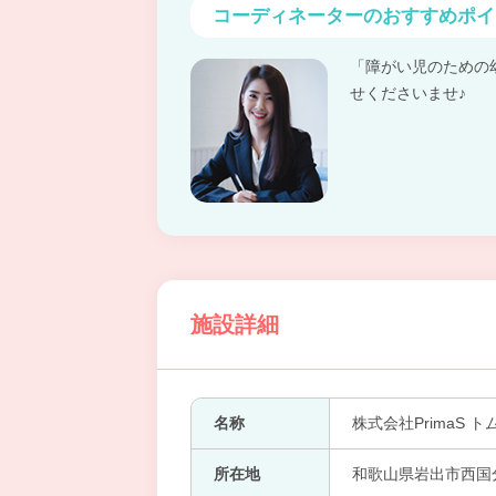
コーディネーターの
おすすめポイ
「障がい児のための
せくださいませ♪
施設詳細
名称
株式会社PrimaS 
所在地
和歌山県岩出市西国分