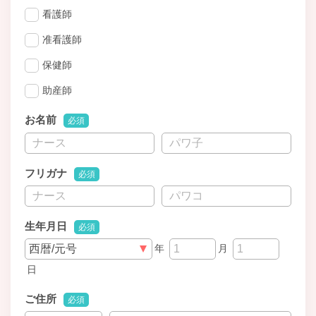
看護師
准看護師
保健師
助産師
お名前
必須
フリガナ
必須
生年月日
必須
年
月
日
ご住所
必須