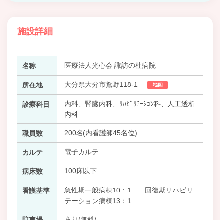
施設詳細
医療法人光心会 諏訪の杜病院
名称
大分県大分市鴛野118-1
所在地
地図
内科、腎臓内科、ﾘﾊﾋﾞﾘﾃｰｼｮﾝ科、人工透析
診療科目
内科
200名(内看護師45名位)
職員数
電子カルテ
カルテ
100床以下
病床数
急性期一般病棟10：1 回復期リハビリ
看護基準
テーション病棟13：1
あり(無料)
駐車場