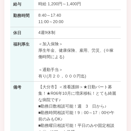
時給 1,200円～1,400円
給与
8:40～17:40
勤務時間
11:00～20:00
4週9休制
休日
＜加入保険＞
福利厚生
厚生年金、健康保険、雇用、労災、(※稼
働時間による)
＜通勤手当＞
有り(月２０，０００円迄)
【大分市】＜准看護師＞★日勤パート募
備考
集！★R06年10月に増床移転！とても綺麗
な病院です♪
■勤務日数相談可能！週 3 日から♪
■勤務時間相談可能！9：00～17：00や午
前のみもOK♪
■勤務曜日相談可能！平日のみや固定相談