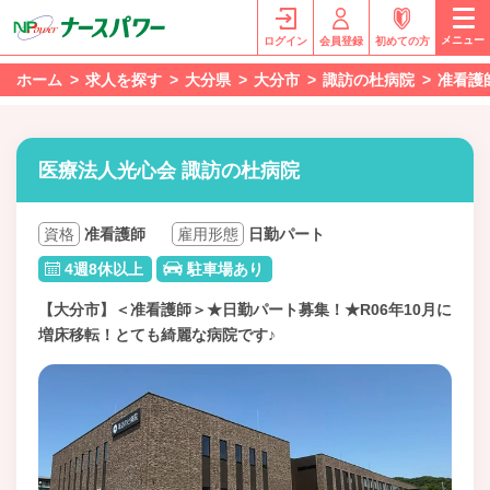
メニュー
ログイン
会員登録
初めての方
ホーム
求人を探す
大分県
大分市
諏訪の杜病院
准看護
医療法人光心会 諏訪の杜病院
資格
准看護師
雇用形態
日勤パート
4週8休以上
駐車場あり
【大分市】＜准看護師＞★日勤パート募集！★R06年10月に
増床移転！とても綺麗な病院です♪