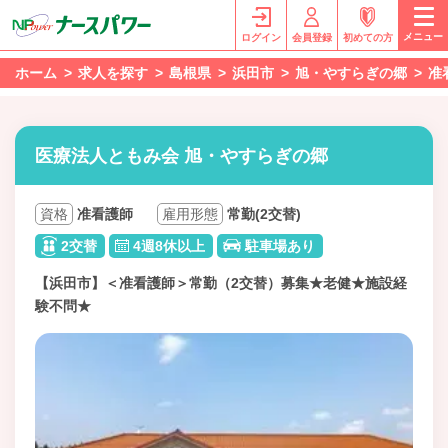
メニュー
ログイン
会員登録
初めての方
ホーム
求人を探す
島根県
浜田市
旭・やすらぎの郷
准
医療法人ともみ会 旭・やすらぎの郷
資格
准看護師
雇用形態
常勤(2交替)
2交替
4週8休以上
駐車場あり
【浜田市】＜准看護師＞常勤（2交替）募集★老健★施設経
験不問★