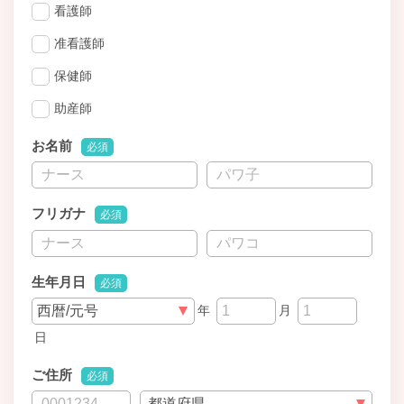
看護師
准看護師
保健師
助産師
お名前
必須
フリガナ
必須
生年月日
必須
年
月
日
ご住所
必須