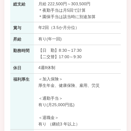
月給 222,500円～303,500円
総支給
＊夜勤手当は月5回で計算
＊園保手当は該当時に別途加算
年2回（3.5か月分位）
賞与
有り(年一回)
昇給
【日 勤】8:30～17:30
勤務時間
【二交替】17:00～9:30
4週8休制
休日
＜加入保険＞
福利厚生
厚生年金、健康保険、雇用、労災
＜通勤手当＞
有り(月25,000円迄)
＜退職金＞
有り （継続3 年以上）