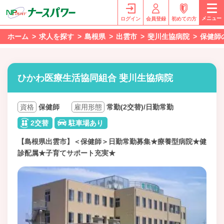
メニュー
ログイン
会員登録
初めての方
ホーム
求人を探す
島根県
出雲市
斐川生協病院
保健師
ひかわ医療生活協同組合 斐川生協病院
資格
保健師
雇用形態
常勤(2交替)/日勤常勤
2交替
駐車場あり
【島根県出雲市】＜保健師＞日勤常勤募集★療養型病院★健
診配属★子育てサポート充実★