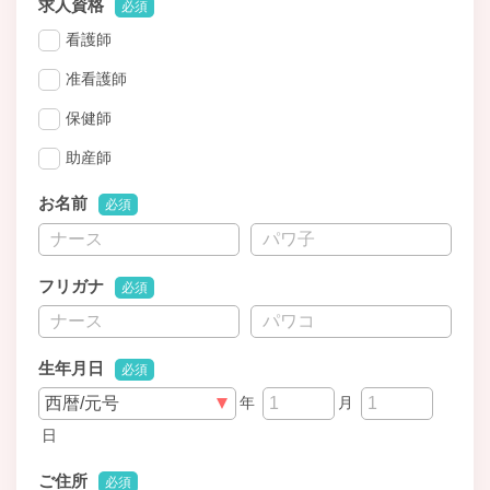
求人資格
必須
看護師
准看護師
保健師
助産師
お名前
必須
フリガナ
必須
生年月日
必須
年
月
日
ご住所
必須