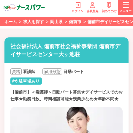
メニュー
ログイン
会員登録
初めての方
ホーム
求人を探す
岡山県
備前市
備前市デイサービスセ
社会福祉法人 備前市社会福祉事業団 備前市デ
イサービスセンター大ヶ池荘
資格
看護師
雇用形態
日勤パート
駐車場あり
【備前市】＜看護師＞日勤パート募集★デイサービスでのお
仕事★勤務日数、時間相談可能★残業少なめ★年齢不問★