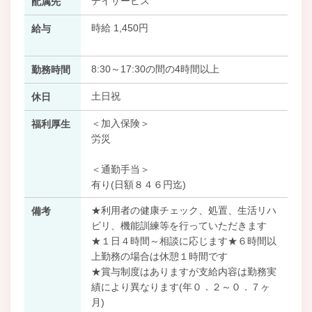
デイサービス
配属先
時給 1,450円
給与
8:30～17:30の間の4時間以上
勤務時間
土日祝
休日
＜加入保険＞
福利厚生
労災
＜通勤手当＞
有り(日額８４６円迄)
★利用者の健康チェック、処置、生活リハ
備考
ビリ、機能訓練等を行っていただきます
★１日４時間～相談に応じます★６時間以
上勤務の場合は休憩１時間です
★賞与制度はありますが支給内容は勤務実
績により異なります(年０．２～０．７ヶ
月)