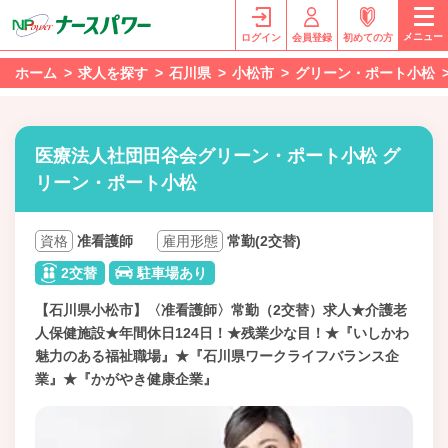
メニュー
ログイン
会員登録
初めての方
ホーム
求人を探す
石川県
小松市
グリーン・ポート小松
医療法人社団田谷会グリーン・ポート小松 グ
リーン・ポート小松
資格
准看護師
雇用形態
常勤(2交替)
2交替
駐車場あり
【石川県小松市】〈准看護師〉常勤（2交替）求人★介護老
人保健施設★年間休日124日！★残業少な目！★『いしかわ
魅力のある福祉職場』★『石川県ワークライフバランス企
業』★『かがやき健康企業』