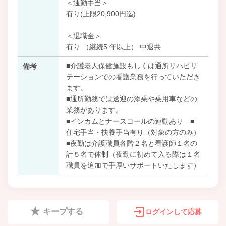
＜通勤手当＞
有り(上限20,900円迄)
＜退職金＞
有り （継続5 年以上） 中退共
■介護老人保健施設もしくは通所リハビリ
備考
テーションでの看護業務を行っていただき
ます。
■通所勤務では送迎の添乗や乗用車などの
業務があります。
■インカムとナースコールの連動あり ■
住宅手当・扶養手当有り（対象の方のみ）
■夜勤は介護職員各階２名と看護師１名の
計５名で体制（夜勤に初めて入る際は１名
職員を追加で手厚いサポートいたします）
キープする
ログインして応募