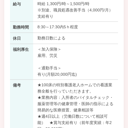
時給 1,300円/時～1,500円/時
給与
※別途、職員処遇改善手当（4,000円/月）
支給有り
8:30～17:30内5ｈ程度
勤務時間
勤務日数による
休日
＜加入保険＞
福利厚生
雇用、労災
＜通勤手当＞
有り(月額20,000円迄)
★100床の特別養護老人ホームでの看護業
備考
務全般を行っていただきます。
★業務内容：入所者のバイタルチェック・
服薬管理等の健康管理・医師の指示による
簡易的な医療措置、健康相談等
★週4日以上（労働日数について相談可
能） ★賞与支給有り（前年度実績：年2