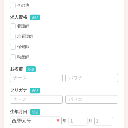
その他
求人資格
必須
看護師
准看護師
保健師
助産師
お名前
必須
フリガナ
必須
生年月日
必須
年
月