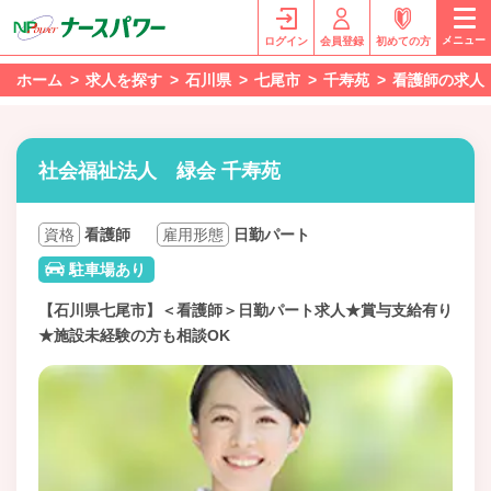
メニュー
ログイン
会員登録
初めての方
ホーム
求人を探す
石川県
七尾市
千寿苑
看護師の求人
社会福祉法人 緑会 千寿苑
資格
看護師
雇用形態
日勤パート
駐車場あり
【石川県七尾市】＜看護師＞日勤パート求人★賞与支給有り
★施設未経験の方も相談OK