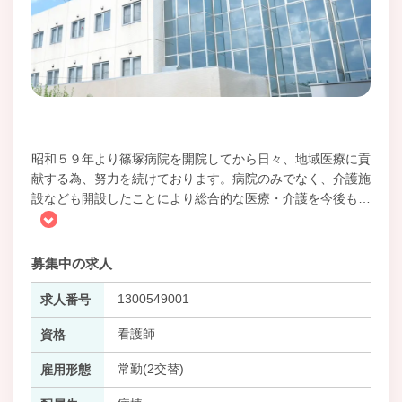
昭和５９年より篠塚病院を開院してから日々、地域医療に貢
献する為、努力を続けております。病院のみでなく、介護施
設なども開設したことにより総合的な医療・介護を今後も
…
募集中の求人
1300549001
求人番号
看護師
資格
常勤(2交替)
雇用形態