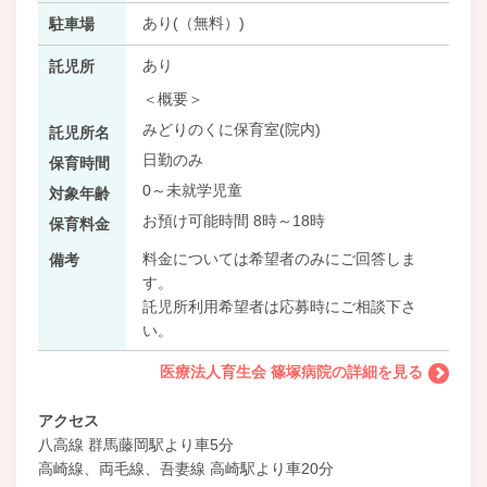
あり(（無料）)
駐車場
あり
託児所
＜概要＞
みどりのくに保育室(院内)
託児所名
日勤のみ
保育時間
0～未就学児童
対象年齢
お預け可能時間 8時～18時
保育料金
料金については希望者のみにご回答しま
備考
す。
託児所利用希望者は応募時にご相談下さ
い。
医療法人育生会 篠塚病院の詳細を見る
アクセス
八高線 群馬藤岡駅より車5分
高崎線、両毛線、吾妻線 高崎駅より車20分