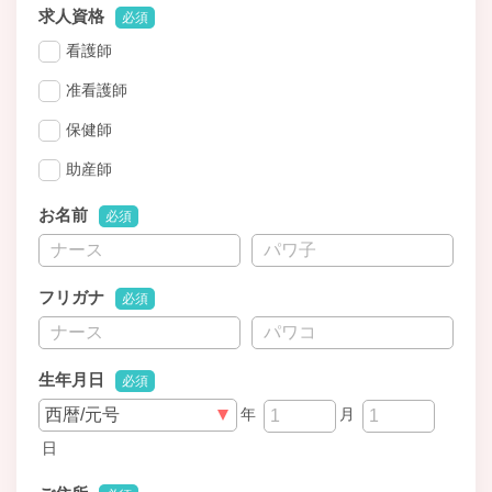
求人資格
必須
看護師
准看護師
保健師
助産師
お名前
必須
フリガナ
必須
生年月日
必須
年
月
日