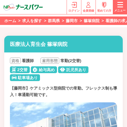
メニュー
ログイン
会員登録
初めての方
ホーム
求人を探す
群馬県
藤岡市
篠塚病院
看護師の求
医療法人育生会 篠塚病院
資格
看護師
雇用形態
常勤(2交替)
2交替
給与高め
託児所あり
駐車場あり
【藤岡市】ケアミックス型病院での常勤。フレックス制も導
入！車通勤可能です。