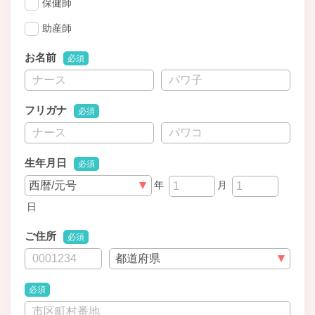
保健師
助産師
お名前
必須
フリガナ
必須
生年月日
必須
年
月
日
ご住所
必須
必須