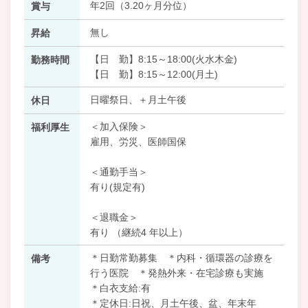
年2回（3.20ヶ月分位）
賞与
無し
昇給
【日 勤】8:15～18:00(火水木金)
勤務時間
【日 勤】8:15～12:00(月土)
日曜祭日、＋月土午後
休日
＜加入保険＞
福利厚生
雇用、労災、医師国保
＜通勤手当＞
有り(規定有)
＜退職金＞
有り （継続4 年以上）
＊日勤常勤募集 ＊内科・循環器の診療を
備考
行う医院 ＊発熱外来・在宅診療も実施
＊白衣支給:有
＊定休日:日祝、月土午後、盆、年末年