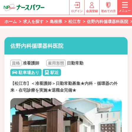
メニュー
ログイン
会員登録
初めての方
ホーム
求人を探す
島根県
松江市
佐野内科循環器科医院
佐野内科循環器科医院
資格
准看護師
雇用形態
日勤常勤
駐車場あり
駅近
【松江市】＜准看護師＞日勤常勤募集★内科・循環器の外
来・在宅診療を実施★退職金完備★