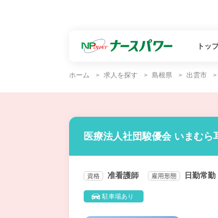
トッ
ホーム
求人を探す
島根県
出雲市
医療法人社団駿優会 いまむら
准看護師
日勤常勤
資格
雇用形態
駐車場あり