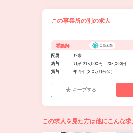
この事業所の別の求人
看護師
日勤常勤
配属
:
外来
給与
:
月給 215,000円～235,000円
賞与
:
年2回（3.0カ月分位）
キープする
この求人を見た方は
他にこんな求