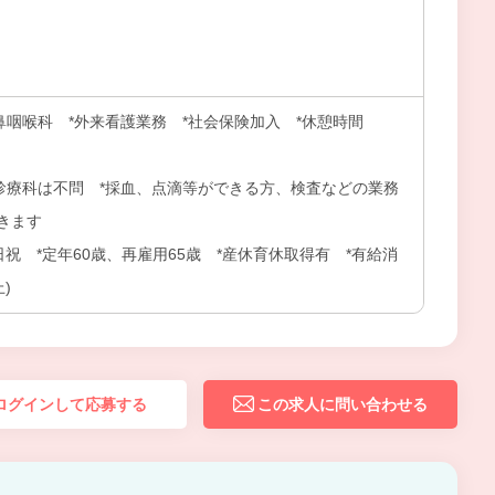
）
鼻咽喉科 *外来看護業務 *社会保険加入 *休憩時間
の診療科は不問 *採血、点滴等ができる方、検査などの業務
きます
日祝 *定年60歳、再雇用65歳 *産休育休取得有 *有給消
)
ログインして応募する
この求人に問い合わせる