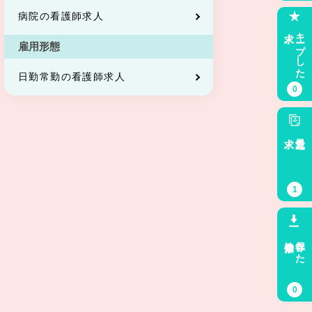
病院の看護師求人
求人
キープした
雇用形態
日勤常勤の看護師求人
0
求人
最近見た
1
検索条件
保存した
0