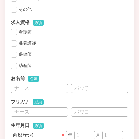
その他
求人資格
必須
看護師
准看護師
保健師
助産師
お名前
必須
フリガナ
必須
生年月日
必須
年
月