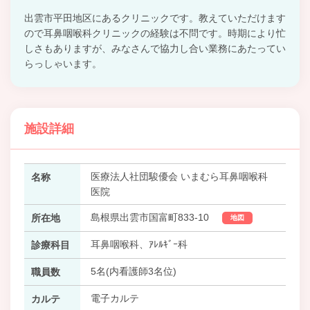
出雲市平田地区にあるクリニックです。教えていただけます
ので耳鼻咽喉科クリニックの経験は不問です。時期により忙
しさもありますが、みなさんで協力し合い業務にあたってい
らっしゃいます。
施設詳細
医療法人社団駿優会 いまむら耳鼻咽喉科
名称
医院
島根県出雲市国富町833-10
所在地
地図
耳鼻咽喉科、ｱﾚﾙｷﾞｰ科
診療科目
5名(内看護師3名位)
職員数
電子カルテ
カルテ