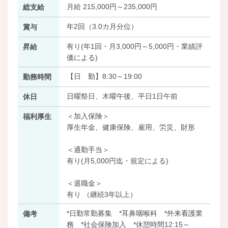
月給 215,000円～235,000円
総支給
年2回（3.0カ月分位）
賞与
有り(年1回・月3,000円～5,000円・業績評
昇給
価による)
【日 勤】8:30～19:00
勤務時間
日曜祭日、木曜午後、平日1日午前
休日
＜加入保険＞
福利厚生
厚生年金、健康保険、雇用、労災、財形
＜通勤手当＞
有り(月5,000円迄・規定による)
＜退職金＞
有り （継続3年以上）
*日勤常勤募集 *耳鼻咽喉科 *外来看護業
備考
務 *社会保険加入 *休憩時間12:15～