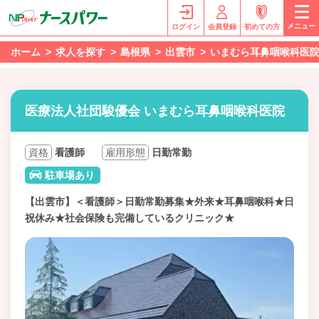
メニュー
ログイン
会員登録
初めての方
ホーム
求人を探す
島根県
出雲市
いまむら耳鼻咽喉科医
医療法人社団駿優会 いまむら耳鼻咽喉科医院
資格
看護師
雇用形態
日勤常勤
駐車場あり
【出雲市】＜看護師＞日勤常勤募集★外来★耳鼻咽喉科★日
祝休み★社会保険も完備しているクリニック★