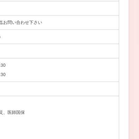
迄お問い合わせ下さい
）
30
30
災、医師国保