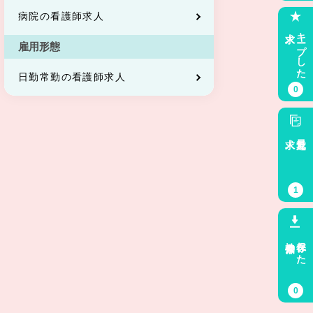
病院の看護師求人
求人
キープした
雇用形態
日勤常勤の看護師求人
0
求人
最近見た
1
検索条件
保存した
0