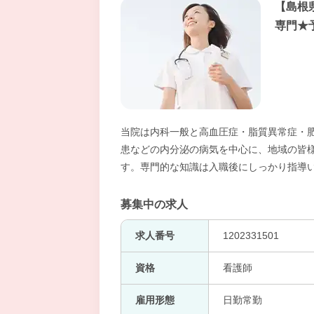
【島根
専門★
当院は内科一般と高血圧症・脂質異常症・
患などの内分泌の病気を中心に、地域の皆
す。専門的な知識は入職後にしっかり指導
募集中の求人
求人番号
1202331501
資格
看護師
雇用形態
日勤常勤