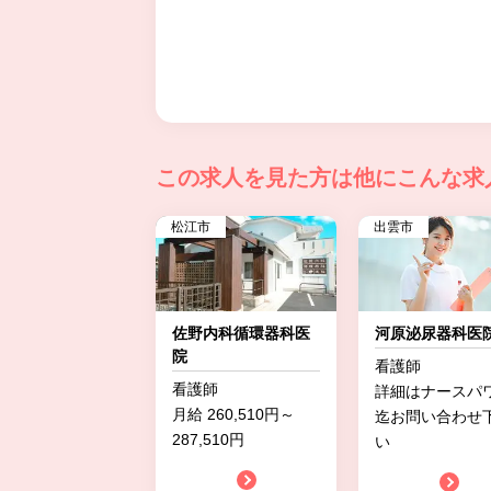
この求人を見た方は
他にこんな求
松江市
出雲市
佐野内科循環器科医
河原泌尿器科医
院
看護師
看護師
詳細はナースパ
月給 260,510円～
迄お問い合わせ
287,510円
い