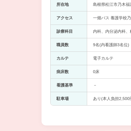
所在地
島根県松江市乃木福富
アクセス
一畑バス 養護学校乃
診療科目
内科、内分泌内科、
職員数
9名(内看護師3名位)
カルテ
電子カルテ
病床数
0床
看護基準
－
駐車場
あり(本人負担2,500