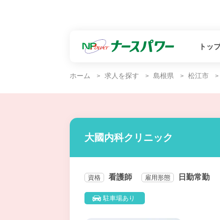
トッ
ホーム
求人を探す
島根県
松江市
大國内科クリニック
看護師
日勤常勤
資格
雇用形態
駐車場あり