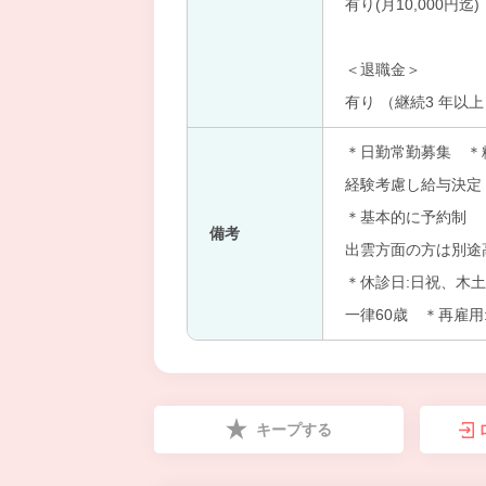
有り(月10,000円迄)
＜退職金＞
有り （継続3 年以
＊日勤常勤募集 ＊
経験考慮し給与決定
＊基本的に予約制 
備考
出雲方面の方は別途
＊休診日:日祝、木土
一律60歳 ＊再雇用
キープする