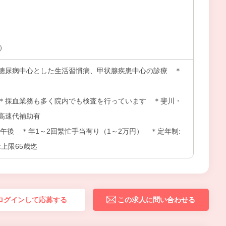
上）
糖尿病中心とした生活習慣病、甲状腺疾患中心の診療 ＊
＊採血業務も多く院内でも検査を行っています ＊斐川・
高速代補助有
午後 ＊年1～2回繁忙手当有り（1～2万円） ＊定年制:
:上限65歳迄
ログインして応募する
この求人に問い合わせる