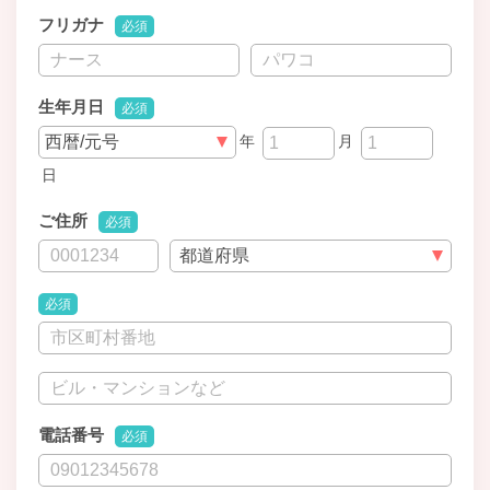
フリガナ
必須
生年月日
必須
年
月
日
ご住所
必須
必須
電話番号
必須