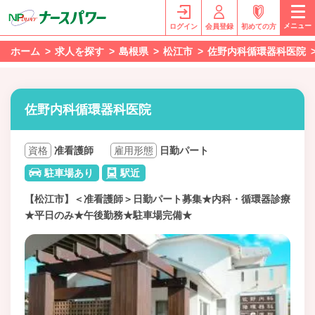
メニュー
ログイン
会員登録
初めての方
ホーム
求人を探す
島根県
松江市
佐野内科循環器科医院
佐野内科循環器科医院
資格
准看護師
雇用形態
日勤パート
駐車場あり
駅近
【松江市】＜准看護師＞日勤パート募集★内科・循環器診療
★平日のみ★午後勤務★駐車場完備★