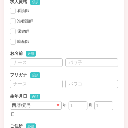
求人資格
必須
看護師
准看護師
保健師
助産師
お名前
必須
フリガナ
必須
生年月日
必須
年
月
日
ご住所
必須