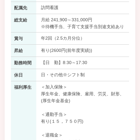
訪問看護
配属先
月給 241,900～331,000円
総支給
※待機手当、子育て支援手当別途支給あり
年2回（2.5カ月分位）
賞与
有り(2600円(前年度実績))
昇給
【日 勤】8:30～17:30
勤務時間
日・その他※シフト制
休日
＜加入保険＞
福利厚生
厚生年金、健康保険、雇用、労災、財形、
(厚生年金基金)
＜通勤手当＞
有り(１５，７５０円)
＜退職金＞