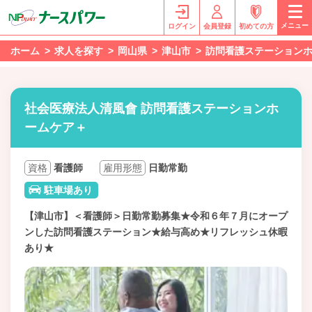
メニュー
ログイン
会員登録
初めての方
ホーム
求人を探す
岡山県
津山市
訪問看護ステーション
社会医療法人清風會 訪問看護ステーションホ
ームケア＋
資格
看護師
雇用形態
日勤常勤
駐車場あり
【津山市】＜看護師＞日勤常勤募集★令和６年７月にオープ
ンした訪問看護ステーション★給与高め★リフレッシュ休暇
あり★