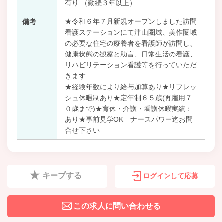
有り （勤続３年以上）
★令和６年７月新規オープンしました訪問
備考
看護ステーションにて津山圏域、美作圏域
の必要な住宅の療養者を看護師が訪問し、
健康状態の観察と助言、日常生活の看護、
リハビリテーション看護等を行っていただ
きます
★経験年数により給与加算あり★リフレッ
シュ休暇制あり★定年制６５歳(再雇用７
０歳まで)★育休・介護・看護休暇実績：
あり★事前見学OK ナースパワー迄お問
合せ下さい
キープする
ログインして応募
この求人に問い合わせる