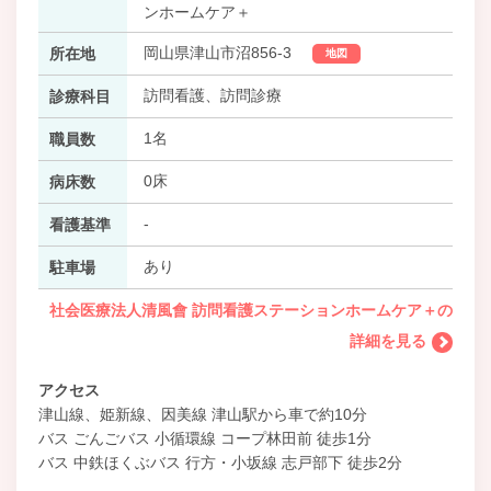
ンホームケア＋
岡山県津山市沼856-3
所在地
地図
訪問看護、訪問診療
診療科目
1名
職員数
0床
病床数
-
看護基準
あり
駐車場
社会医療法人清風會 訪問看護ステーションホームケア＋の
詳細を見る
アクセス
津山線、姫新線、因美線 津山駅から車で約10分
バス ごんごバス 小循環線 コープ林田前 徒歩1分
バス 中鉄ほくぶバス 行方・小坂線 志戸部下 徒歩2分