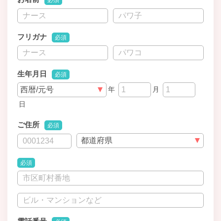
必須
フリガナ
必須
生年月日
必須
年
月
日
ご住所
必須
必須