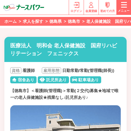
メニュー
ログイン
会員登録
初めての方
ホーム
求人を探す
徳島県
徳島市
老人保健施設 国府リ
医療法人 明和会 老人保健施設 国府リハビ
リテーション フェニックス
資格
看護師
雇用形態
日勤常勤/常勤(管理職(師長))
宿舎あり
託児所あり
駐車場あり
【徳島市】＜看護師(管理職)＞常勤(２交代)募集★地域で唯
一の老人保健施設★残業なし♪託児所あり♪