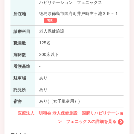
ハビリテーション フェニックス
徳島県徳島市国府町井戸時左ヶ池３９－１
所在地
地図
老人保健施設
診療科目
125名
職員数
200床以下
病床数
-
看護基準
あり
駐車場
あり
託児所
あり(（女子単身用）)
宿舎
医療法人 明和会 老人保健施設 国府リハビリテーショ
ン フェニックスの詳細を見る