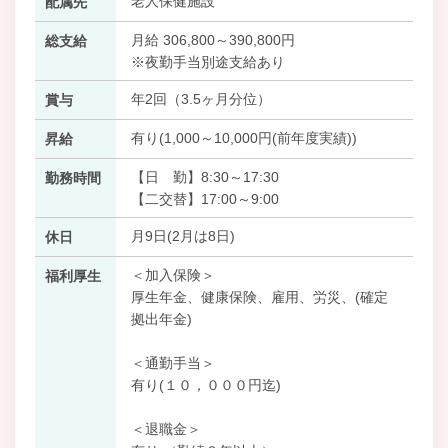
老人保健施設
配属先
月給 306,800～390,800円
総支給
※夜勤手当別途支給あり
年2回（3.5ヶ月分位）
賞与
有り(1,000～10,000円(前年度実績))
昇給
【日 勤】8:30～17:30
勤務時間
【二交替】17:00～9:00
月9日(2月は8日)
休日
＜加入保険＞
福利厚生
厚生年金、健康保険、雇用、労災、(確定
拠出年金)
＜通勤手当＞
有り(１０，０００円迄)
＜退職金＞