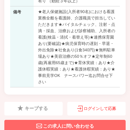
有り （勤続３年以上）
★老人保健施設(入所者90名)における看護
備考
業務全般を看護師、介護職員で担当してい
ただきます★バイタルチェック、注射・点
滴・採血、治療および診察補助、入所者の
看護(検温・清拭・着替え等)★連携保育園
あり(要確認)★病児保育時の遅刻・早退・
外出免除★社食あり(1食340円)★無料駐車
場あり★美容治療の50％オフ★定年制60
歳(再雇用65歳まで)★育休実績：あり★介
護休暇実績：あり★看護休暇実績：あり★
事前見学OK ナースパワー迄お問合せ下
さい
キープする
ログインして応募
この求人に問い合わせる