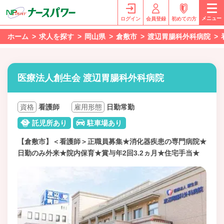
メニュー
ログイン
会員登録
初めての方
ホーム
求人を探す
岡山県
倉敷市
渡辺胃腸科外科病院
医療法人創生会 渡辺胃腸科外科病院
資格
看護師
雇用形態
日勤常勤
託児所あり
駐車場あり
【倉敷市】＜看護師＞正職員募集★消化器疾患の専門病院★
日勤のみ外来★院内保育★賞与年2回3.2ヵ月★住宅手当★