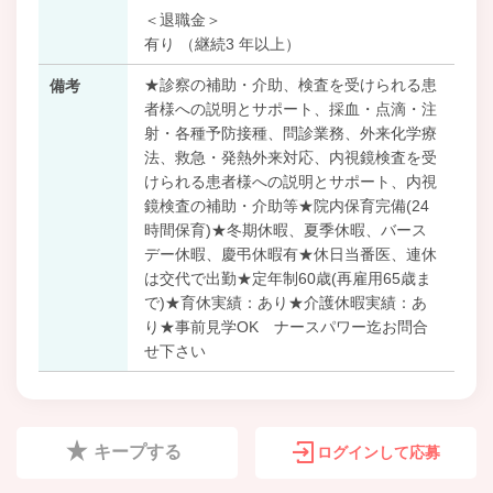
＜退職金＞
有り （継続3 年以上）
★診察の補助・介助、検査を受けられる患
備考
者様への説明とサポート、採血・点滴・注
射・各種予防接種、問診業務、外来化学療
法、救急・発熱外来対応、内視鏡検査を受
けられる患者様への説明とサポート、内視
鏡検査の補助・介助等★院内保育完備(24
時間保育)★冬期休暇、夏季休暇、バース
デー休暇、慶弔休暇有★休日当番医、連休
は交代で出勤★定年制60歳(再雇用65歳ま
で)★育休実績：あり★介護休暇実績：あ
り★事前見学OK ナースパワー迄お問合
せ下さい
キープする
ログインして応募