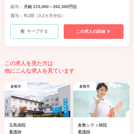
給与
月給 215,000～262,300円位
賞与
年2回（3.2カ月分位）
キープする
この求人の詳細
この求人を見た方は
他にこんな求人を見ています
倉敷市
倉敷市
玉島病院
倉敷シティ病院
看護師
看護師