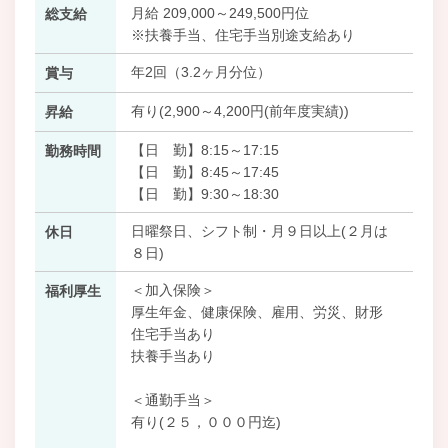
月給 209,000～249,500円位
総支給
※扶養手当、住宅手当別途支給あり
年2回（3.2ヶ月分位）
賞与
有り(2,900～4,200円(前年度実績))
昇給
【日 勤】8:15～17:15
勤務時間
【日 勤】8:45～17:45
【日 勤】9:30～18:30
日曜祭日、シフト制・月９日以上(２月は
休日
８日)
＜加入保険＞
福利厚生
厚生年金、健康保険、雇用、労災、財形
住宅手当あり
扶養手当あり
＜通勤手当＞
有り(２５，０００円迄)