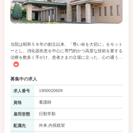
当院は昭和５８年の創立以来、「尊い命を大切に」をモット
ーとし、消化器疾患を中心に専門的かつ高度な技術を要する
治療を数多く手がけ、患者さまの立場に立った、心の通う
…
募集中の求人
1900020609
求人番号
看護師
資格
日勤常勤
雇用形態
外来,内視鏡室
配属先