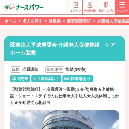
メニュー
ログイン
会員登録
初めての方
ホーム
求人を探す
徳島県
那賀郡那賀町
介護老人保健施
医療法人平成博愛会 介護老人保健施設 ケア
ホーム鷲敷
資格
准看護師
雇用形態
常勤(3交替)
3交替
4週8休以上
駐車場あり
【那賀郡那賀町】＜准看護師＞常勤(３交代)募集★老健施
設・ショートステイでのお仕事★大手法人★人員体制しっか
り★夜勤専従も相談可