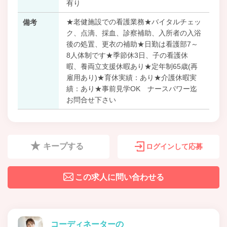
有り
★老健施設での看護業務★バイタルチェッ
備考
ク、点滴、採血、診察補助、入所者の入浴
後の処置、更衣の補助★日勤は看護部7～
8人体制です★季節休3日、子の看護休
暇、養両立支援休暇あり★定年制65歳(再
雇用あり)★育休実績：あり★介護休暇実
績：あり★事前見学OK ナースパワー迄
お問合せ下さい
キープする
ログインして応募
この求人に問い合わせる
コーディネーターの