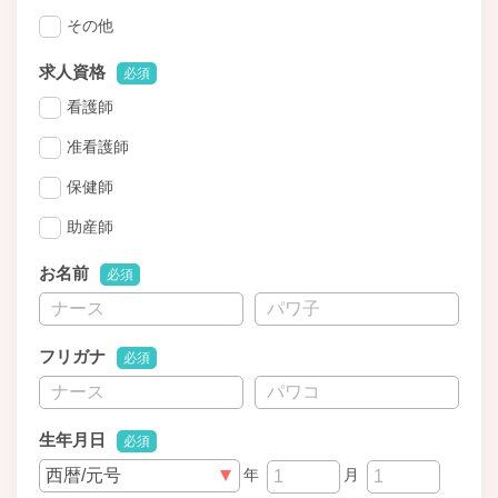
その他
求人資格
必須
看護師
准看護師
保健師
助産師
お名前
必須
フリガナ
必須
生年月日
必須
年
月