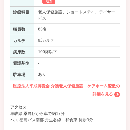
地図
老人保健施設、ショートステイ、デイサー
診療科目
ビス
83名
職員数
紙カルテ
カルテ
100床以下
病床数
-
看護基準
あり
駐車場
医療法人平成博愛会 介護老人保健施設 ケアホーム鷲敷の
詳細を見る
アクセス
牟岐線 桑野駅から車で約17分
バス 徳島バス南部 丹生谷線 和食東 徒歩3分