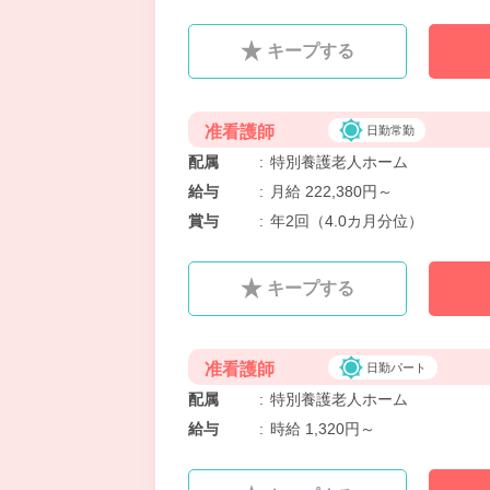
キープする
准看護師
日勤常勤
配属
:
特別養護老人ホーム
給与
:
月給 222,380円～
賞与
:
年2回（4.0カ月分位）
キープする
准看護師
日勤パート
配属
:
特別養護老人ホーム
給与
:
時給 1,320円～