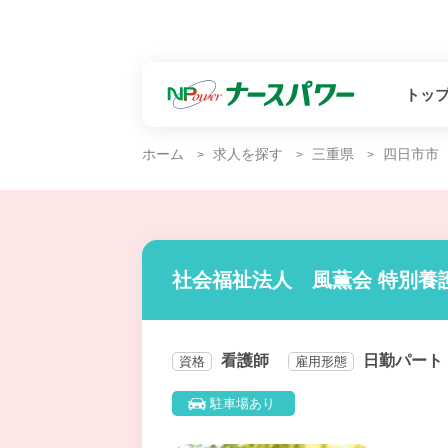
トッ
ホーム
求人を探す
三重県
四日市市
社会福祉法人 風薫会 特別養
看護師
日勤パート
資格
雇用形態
駐車場あり