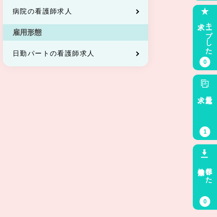
病院の看護師求人
求人
キープした
雇用形態
日勤パートの看護師求人
0
求人
最近見た
1
検索条件
保存した
0